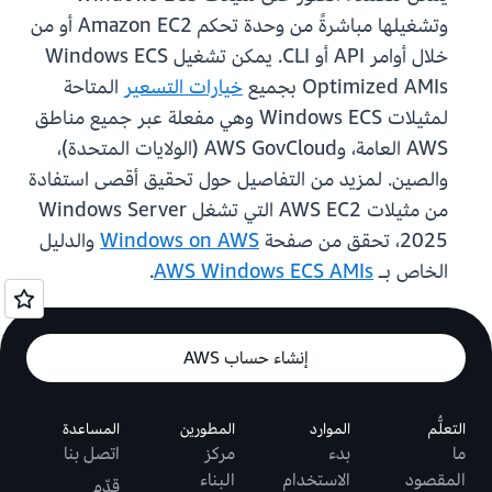
وتشغيلها مباشرةً من وحدة تحكم Amazon EC2 أو من
خلال أوامر API أو CLI. يمكن تشغيل Windows ECS
Optimized AMIs بجميع
خيارات التسعير
المتاحة
لمثيلات Windows ECS وهي مفعلة عبر جميع مناطق
AWS العامة، وAWS GovCloud (الولايات المتحدة)،
والصين. لمزيد من التفاصيل حول تحقيق أقصى استفادة
من مثيلات AWS EC2 التي تشغل Windows Server
2025، تحقق من صفحة
Windows on AWS
والدليل
الخاص بـ
AWS Windows ECS AMIs
.
إنشاء حساب AWS
التعلُّم
الموارد
المطورين
المساعدة
ما
بدء
مركز
اتصل بنا
المقصود
الاستخدام
البناء
قدّم