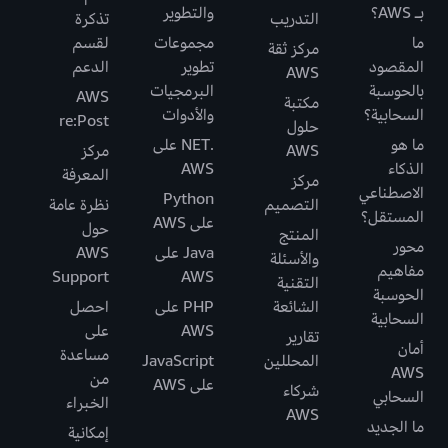
بـ AWS؟
والتطوير
التدريب
تذكرة
ما
مجموعات
لقسم
مركز ثقة
المقصود
تطوير
الدعم
AWS
بالحوسبة
البرمجيات
AWS
مكتبة
السحابية؟
والأدوات
re:Post
حلول
ما هو
.NET على
AWS
مركز
الذكاء
AWS
المعرفة
مركز
الاصطناعي
Python
التصميم
نظرة عامة
المستقل؟
على AWS
حول
المنتج
محور
Java على
AWS
والأسئلة
مفاهيم
Support
AWS
التقنية
الحوسبة
الشائعة
PHP على
احصل
السحابية
AWS
على
تقارير
أمان
مساعدة
المحللين
JavaScript
AWS
من
على AWS
شركاء
السحابي
الخبراء
AWS
ما الجديد
إمكانية