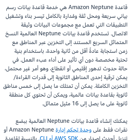
قاعدة Amazon Neptune هي خدمة قاعدة بيانات رسم
بياني سريعة ومحل ثقة ومُدارة بالكامل تيسر بناء وتشغيل
التطبيقات التي تعمل مع مجموعات البيانات وثيقة
الاتصال. تستخدم قاعدة بيانات Neptune العالمية النسخ
المتماثل السريع المستند إلى التخزين عبر المناطق مع
زمن استجابة عادةً أقل من ثانية واحدة، باستخدام بنية
تحتية مخصصة دون أي تأثير على أداء عبء العمل. في
حالة حدوث تدهور إقليمي أو انقطاع، وهو أمر غير محتمل،
يمكن ترقية إحدى المناطق الثانوية إلى قدرات القراءة/
التخزين الكاملة. يمكن أن تمتلك ما يصل إلى خمس مناطق
ثانوية بقاعدة بيانات عالمية، ويمكن أن تحتوي كل منطقة
ثانوية على ما يصل إلى 16 مثيل متماثل.
يمكنك إنشاء قاعدة بيانات Neptune العالمية ببضع
نقرات فقط على
وحدة تحكم إدارة
Amazon Neptune أو
تنزيل أحدث إصدار من
AWS SDK أو CLI
.
بالنسبة لقاعدة