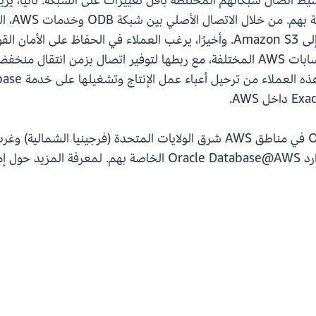
 لتبسيط اتصال شبكاتهم المختلطة بأقل تغييرات على الشبكة. ثانيًا، ي
للعملاء إعداد وصول خاص وآمن من شبكة ODB إلى Amazon S3. وأخيرًا، يرغب العمل
تتوفر إمكانيات شبكات Oracle Database@AWS في مناطق AWS شرق الولايات المت