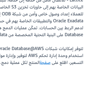
Lattice - للاتصال الآمن من خدمة إلى خدمة،
Database على البنية التحتية المخصصة من Exadata داخل AWS.
استخدام وحدة إدارة تحكم AWS لتوفير وإدارة موارد Oracle Database@AWS الخاصة بهم. لمعرفة المزيد حول إمكانيات الشبكات، اطّلع على
التسعير، اطّلع على
صفحة
المنتج لكل عملية دمج.