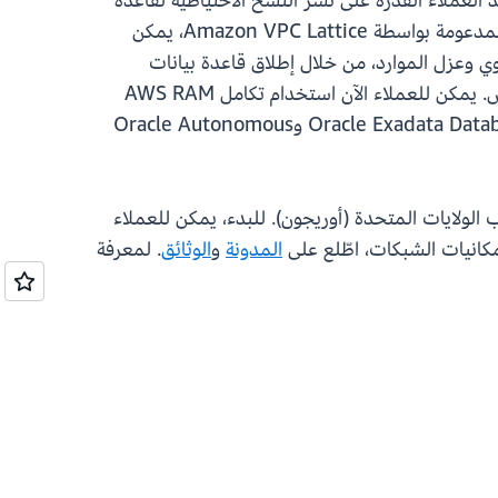
ريد العملاء القدرة على نشر النسخ الاحتياطية لقاعدة
البيانات الخاصة بهم إلى حاويات تخزين S3 الخاصة بهم. من خلال الاتصال الأصلي بين شبكة ODB وخدمات AWS، المدعومة بواسطة Amazon VPC Lattice، يمكن
اء في الحفاظ على الأمان القوي وعزل الموارد، من خلال إطلاق قاعدة بيانات
Oracle Exadata والتطبيقات الخاصة بهم في حسابات AWS المختلفة، مع ربطها لتوفير اتصال بزمن انتقال منخفض. يمكن للعملاء الآن استخدام تكامل AWS RAM
لدعم الربط بين الحسابات. تمكّن عمليات الدمج هذه العملاء من ترحيل أعباء عمل الإنتاج وتشغيلها على خدمة Oracle Exadata Database وOracle Autonomous
حدة (فرجينيا الشمالية) وغرب الولايات المتحدة (أوريجون). للبدء، يمكن للعملاء
المدونة
و
الوثائق
. لمعرفة