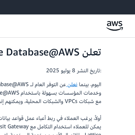
تعلن Oracle Database@AWS عن التوافر العام وتوسع إمكانيات الشبكات
:تاريخ النشر
8 يوليو 2025
اليوم، بينما
نعلن
مع شبكات VPCs والشبكات المحلية، ويمكنهم إنشاء وصول آمن إلى خدمات AWS بشكل أصيل من شبكات ODB الخاصة بهم.