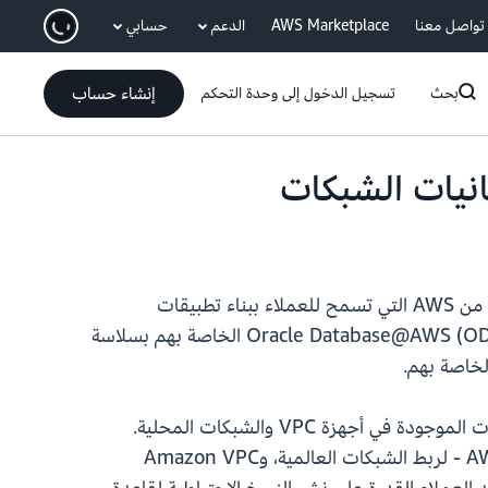
انتقل إلى المحتوى الرئيسي
تواصل معنا
AWS Marketplace
الدعم
حسابي
إنشاء حساب
بحث
تسجيل الدخول إلى وحدة التحكم
عن التوفر العام لـ Oracle Database@AWS، فإننا نطلق مجموعة من إمكانيات الشبكات الجديدة من AWS التي تسمح للعملاء ببناء تطبيقات
وخدمات المؤسسات بسهولة باستخدام Oracle Database@AWS. مع هذا الإطلاق، يمكن للعملاء ربط شبكات Oracle Database@AWS (ODB) الخاصة بهم بسلاسة
أولاً، يرغب العملاء في ربط أعباء عمل قواعد بيانات Oracle Exadata في شبكة ODB الخاصة بهم بسهولة بالتطبيقات الموجودة في أجهزة VPC والشبكات المحلية.
يمكن للعملاء استخدام التكامل مع AWS Transit Gateway - لتبسيط الاتصال على نطاق واسع، وAWS Cloud WAN - لربط الشبكات العالمية، وAmazon VPC