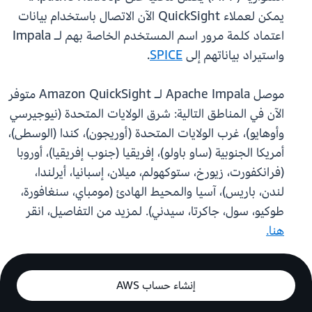
يمكن لعملاء QuickSight الآن الاتصال باستخدام بيانات
اعتماد كلمة مرور اسم المستخدم الخاصة بهم لـ Impala
واستيراد بياناتهم إلى
SPICE
.
موصل Apache Impala لـ Amazon QuickSight متوفر
الآن في المناطق التالية: شرق الولايات المتحدة (نيوجيرسي
وأوهايو)، غرب الولايات المتحدة (أوريجون)، كندا (الوسطى)،
أمريكا الجنوبية (ساو باولو)، إفريقيا (جنوب إفريقيا)، أوروبا
(فرانكفورت، زيورخ، ستوكهولم، ميلان، إسبانيا، أيرلندا،
لندن، باريس)، آسيا والمحيط الهادئ (مومباي، سنغافورة،
طوكيو، سول، جاكرتا، سيدني). لمزيد من التفاصيل، انقر
هنا.
إنشاء حساب AWS