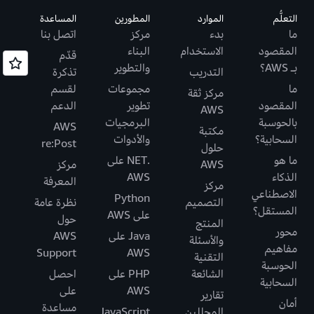
التعلُّم
الموارد
المطورين
المساعدة
ما
بدء
مركز
اتصل بنا
المقصود
الاستخدام
البناء
قدّم
بـ AWS؟
والتطوير
التدريب
تذكرة
ما
مجموعات
لقسم
مركز ثقة
المقصود
تطوير
الدعم
AWS
بالحوسبة
البرمجيات
AWS
مكتبة
السحابية؟
والأدوات
re:Post
حلول
ما هو
.NET على
AWS
مركز
الذكاء
AWS
المعرفة
مركز
الاصطناعي
Python
التصميم
نظرة عامة
المستقل؟
على AWS
حول
المنتج
محور
Java على
AWS
والأسئلة
مفاهيم
Support
AWS
التقنية
الحوسبة
الشائعة
PHP على
احصل
السحابية
AWS
على
تقارير
أمان
مساعدة
المحللين
JavaScript