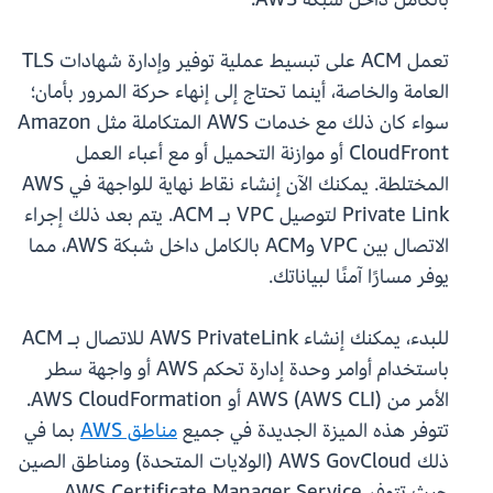
تعمل ACM على تبسيط عملية توفير وإدارة شهادات TLS
العامة والخاصة، أينما تحتاج إلى إنهاء حركة المرور بأمان؛
سواء كان ذلك مع خدمات AWS المتكاملة مثل Amazon
CloudFront أو موازنة التحميل أو مع أعباء العمل
المختلطة. يمكنك الآن إنشاء نقاط نهاية للواجهة في AWS
Private Link لتوصيل VPC بـ ACM. يتم بعد ذلك إجراء
الاتصال بين VPC وACM بالكامل داخل شبكة AWS، مما
يوفر مسارًا آمنًا لبياناتك.
للبدء، يمكنك إنشاء AWS PrivateLink للاتصال بـ ACM
باستخدام أوامر وحدة إدارة تحكم AWS أو واجهة سطر
الأمر من AWS (AWS CLI) أو AWS CloudFormation.
تتوفر هذه الميزة الجديدة في جميع
مناطق AWS
بما في
ذلك AWS GovCloud (الولايات المتحدة) ومناطق الصين
حيث تتوفر AWS Certificate Manager Service