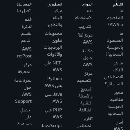
التعلُّم
الموارد
المطورين
المساعدة
ما
بدء
مركز
اتصل بنا
المقصود
الاستخدام
البناء
قدّم
بـ AWS؟
والتطوير
التدريب
تذكرة
ما
مجموعات
لقسم
مركز ثقة
المقصود
تطوير
الدعم
AWS
بالحوسبة
البرمجيات
AWS
مكتبة
السحابية؟
والأدوات
re:Post
حلول
ما هو
.NET على
AWS
مركز
الذكاء
AWS
المعرفة
مركز
الاصطناعي
Python
التصميم
نظرة عامة
المستقل؟
على AWS
حول
المنتج
محور
Java على
AWS
والأسئلة
مفاهيم
Support
AWS
التقنية
الحوسبة
الشائعة
PHP على
احصل
السحابية
AWS
على
تقارير
أمان
مساعدة
المحللين
JavaScript
AWS