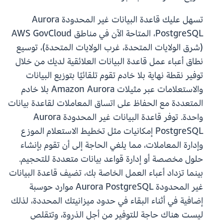
تسهل عليك قاعدة البيانات غير المحدودة Aurora
PostgreSQL، المتاحة الآن في مناطق AWS GovCloud
(شرق الولايات المتحدة، غرب الولايات المتحدة)، توسيع
نطاق أعباء عمل قاعدة البيانات العلائقية لديك من خلال
توفير نقطة نهاية بلا خادم تقوم تلقائيًا بتوزيع البيانات
والاستعلامات عبر مثيلات Amazon Aurora بلا خادم
المتعددة مع الحفاظ على اتساق المعاملات لقاعدة بيانات
واحدة. توفر قاعدة البيانات غير المحدودة Aurora
PostgreSQL إمكانيات مثل تخطيط الاستعلام الموزع
وإدارة المعاملات، مما يلغي الحاجة إلى أن تقوم بإنشاء
حلول مخصصة أو إدارة قواعد بيانات متعددة للتحجيم.
بينما تزداد أعباء العمل الخاصة بك، تضيف قاعدة البيانات
غير المحدودة Aurora PostgreSQL موارد حوسبة
إضافية في أثناء البقاء في حدود ميزانيتك المحددة، لذلك
ليست هناك حاجة للتوفير من أجل الذروة، وتتقلص