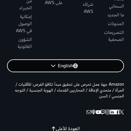
من
على AWS
شركاء
السحابي
الخبراء
AWS
ما الجديد
إمكانية
المدونات
الوصول
في AWS
التصريحات
الصحفية
الشؤون
القانونية
English
Amazon جهة عمل تحرص على تحقيق مبدأ تكافؤ الفرص: للأقليات /
المرأة / متحدي الإعاقة / المحاربين القدماء / الهوية الجنسية / التوجه
الجنسي / السن.
العودة للأعلى