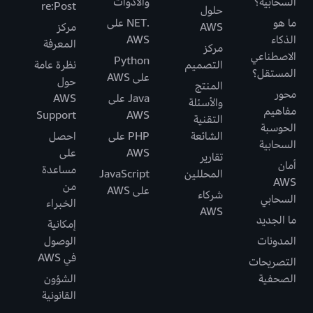
السحابية؟
والأدوات
re:Post
حلول
ما هو
.NET على
AWS
مركز
الذكاء
AWS
المعرفة
مركز
الاصطناعي
Python
التصميم
نظرة عامة
المستقل؟
على AWS
حول
المنتج
محور
Java على
AWS
والأسئلة
مفاهيم
Support
AWS
التقنية
الحوسبة
الشائعة
PHP على
احصل
السحابية
AWS
على
تقارير
أمان
مساعدة
المحللين
JavaScript
AWS
من
على AWS
شركاء
السحابي
الخبراء
AWS
ما الجديد
إمكانية
المدونات
الوصول
في AWS
التصريحات
الصحفية
الشؤون
القانونية