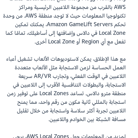
AWS بالقرب من مجموعة اللاعبين الرئيسية ومراكز
تكنولوجيا المعلومات حيث لا توجد منطقة AWS. من وحدة
تحكم Amazon GameLift Servers، يمكنك تمكين
Local Zone في دالاس وإضافتها إلى أساطيلك، تمامًا كما
تفعل مع أي Region أو Local Zone أخرى.
مع هذا الإطلاق، يمكن لاستوديوهات الألعاب تشغيل أعباء
العمل الحساسة لزمن الاستجابة مثل الألعاب متعددة
اللاعبين في الوقت الفعلي، وتجارب AR/VR سريعة
الاستجابة، والبطولات التنافسية الأقرب إلى اللاعبين في
منطقة مترو دالاس. تساعد Local Zones على توفير زمن
استجابة بالمللي ثانية مكون من رقم واحد، مما يمنح
اللاعبين تجربة أكثر سلاسة واستجابة من خلال تقليل
مسافة الشبكة بين الخوادم واللاعبين.
لمزيد من المعلومات حول AWS Local Zones، يرجى