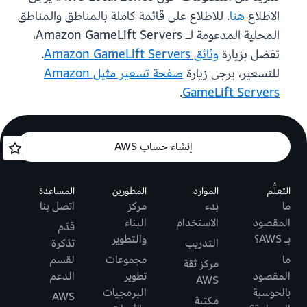
الاطلاع
هنا
. للاطلاع على قائمة كاملة بالمناطق والمناطق
المحلية المدعومة لـ Amazon GameLift Servers،
تفضل بزيارة
وثائق Amazon GameLift Servers
.
للتسعير، يرجى زيارة
صفحة تسعير مثيل Amazon
.
GameLift Servers
إنشاء حساب AWS
التعلُّم
الموارد
المطورين
المساعدة
ما
بدء
مركز
اتصل بنا
المقصود
الاستخدام
البناء
قدّم
بـ AWS؟
والتطوير
التدريب
تذكرة
ما
مجموعات
لقسم
مركز ثقة
المقصود
تطوير
الدعم
AWS
بالحوسبة
البرمجيات
AWS
مكتبة