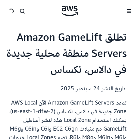
انتقل إلى المحتوى الرئيسي
تطلق Amazon GameLift
Servers منطقة محلية جديدة
في دالاس، تكساس
:تاريخ النشر
24 سبتمبر 2025
تدعم Amazon GameLift Servers الآن AWS Local
Zone جديدة في دالاس، تكساس (us-east-1-dfw-2).
يمكنك استخدام Local Zone هذه لنشر أساطيل
GameLift مع مثيلات EC2 C6gn وC6i وC6in وM6g
وM6i وM6in وM8g وR6i. تضع Local Zones خدمات