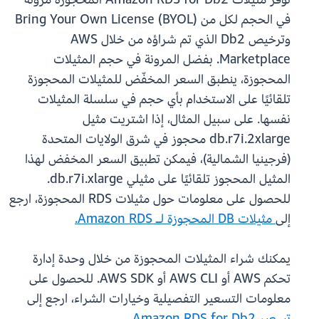
في الحجم لكل من Bring Your Own License (BYOL)
وترخيص Db2 الذي تم شراؤه من خلال AWS
Marketplace. بفضل المرونة في حجم المثيلات
المحجوزة، ينطبق السعر المخفّض للمثيلات المحجوزة
تلقائيًا على الاستخدام بأي حجم في سلسلة المثيلات
نفسها. على سبيل المثال، إذا اشتريت مثيل
db.r7i.2xlarge محجوز في شرق الولايات المتحدة
(فرجينيا الشمالية)، فيمكن تطبيق السعر المخفض لهذا
المثيل المحجوز تلقائيًا على مثيلي db.r7i.xlarge.
للحصول على معلومات حول مثيلات RDS المحجوزة، ارجع
إلى
مثيلات DB المحجوزة لـ Amazon RDS.
يمكنك شراء المثيلات المحجوزة من خلال وحدة إدارة
تحكم AWS أو AWS CLI أو AWS SDK. للحصول على
معلومات التسعير التفصيلية وخيارات الشراء، ارجع إلى
تسعير Amazon RDS for Db2
.