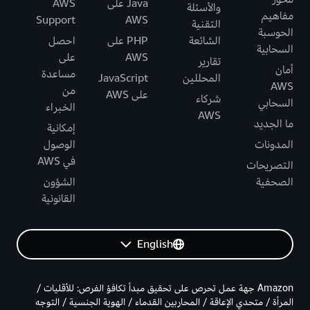
Java على
AWS
والأسئلة
مفاهيم
Support
AWS
التقنية
الحوسبة
الشائعة
PHP على
احصل
السحابية
AWS
على
تقارير
أمان
مساعدة
المحللين
JavaScript
AWS
من
على AWS
شركاء
السحابي
الخبراء
AWS
ما الجديد
إمكانية
المدونات
الوصول
في AWS
التصريحات
الصحفية
الشؤون
القانونية
English
Amazon جهة عمل تحرص على تحقيق مبدأ تكافؤ الفرص: للأقليات /
المرأة / متحدي الإعاقة / المحاربين القدماء / الهوية الجنسية / التوجه