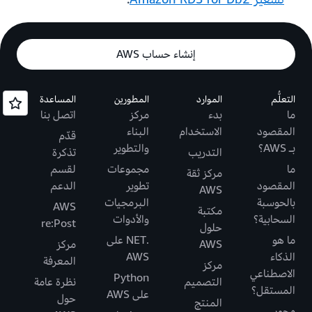
إنشاء حساب AWS
التعلُّم
الموارد
المطورين
المساعدة
ما
بدء
مركز
اتصل بنا
المقصود
الاستخدام
البناء
قدّم
بـ AWS؟
والتطوير
التدريب
تذكرة
ما
مجموعات
لقسم
مركز ثقة
المقصود
تطوير
الدعم
AWS
بالحوسبة
البرمجيات
AWS
مكتبة
السحابية؟
والأدوات
re:Post
حلول
ما هو
.NET على
AWS
مركز
الذكاء
AWS
المعرفة
مركز
الاصطناعي
Python
التصميم
نظرة عامة
المستقل؟
على AWS
حول
المنتج
محور