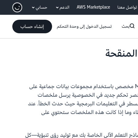
انتقل إلى المحتوى الرئيسي
تواصل معنا
AWS Marketplace
الدعم
حسابي
إنشاء حساب
بحث
تسجيل الدخول إلى وحدة التحكم
النمذجة المخصصة لـ AWS Clean Rooms ML تمكنك أنت وشركاؤك من التدريب وإجراء الاستدلال على نموذج ML مخصص باستخدام مجموعات بيانات جماعية على
وين عنصر تحكم جديد في الخصوصية يرسل ملخصات
لسطر في التعليمات البرمجية حيث حدث الخطأ. عند
طاء وما إذا كانت هذه الملخصات ستحتوي على
اناتك ونماذج التعلم الآلي الخاصة بك مع توليد رؤى تنبؤية—كل