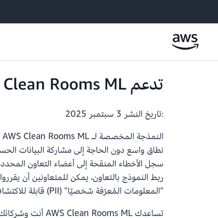
تدعم AWS Clean Rooms ML الآن ملخصات سجل الأخطاء المنقحة
:تاريخ النشر
3 سبتمبر 2025
نطاق واسع دون الحاجة إلى مشاركة البيانات الح
سجل الأخطاء المنقحة إلى أعضاء التعاون المحدد
ربط النموذج بالتعاون، يمكن للمتعاونين أن يقر
"المعلومات المُعرّفة شخصيًا" (PII) قابلة للاكتشاف أو أرقام أو سلاسل مخصصة منقحة.
تساعدك  Rooms ML