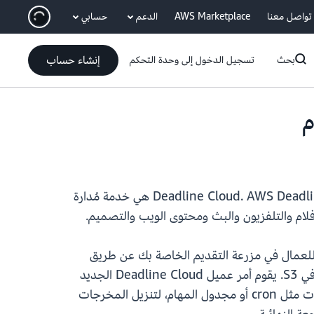
انتقل إلى المحتوى الرئيسي
تواصل معنا
AWS Marketplace
الدعم
حسابي
إنشاء حساب
بحث
تسجيل الدخول إلى وحدة التحكم
AWS Deadline Cloud هي خدمة مُدارة
فلام والتلفزيون والبث ومحتوى الويب والتصميم.
ث تقوم بإعدادها للعمال في مزرعة التقديم الخاصة بك عن طريق
يقوم أمر عميل Deadline Cloud الجديد
بتنزيل جميع المخرجات للمهام المكتملة من قائمة انتظار معينة، ويمكن استدعاؤه وفقًا لجدول زمني، باستخدام أدوات مثل cron أو مجدول المهام، لتنزيل المخرجات