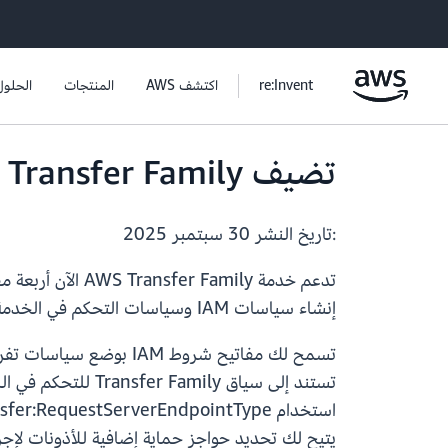
re:Invent
اكتشف AWS
المنتجات
الحلول
تضيف AWS Transfer Family دعمًا لمفاتيح شروط IAM إضافية.
:تاريخ النشر
30 سبتمبر 2025
إنشاء سياسات IAM وسياسات التحكم في الخدمة (SCPs) أكثر دقة لتقييد تكوينات موارد Transfer Family، مما يعزز ضوابط الأمان وإدارة الامتثال.
تستند إلى سياق ly
يتيح لك تحديد حواجز حماية إضافية للأذونات لإجراءات er Family