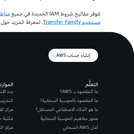
تتوفر مفاتيح شروط IAM الجديدة في جميع
مناطق AWS التي تتوفر فيها amily
مستخدم Transfer Family
. لمعرفة المزيد حول كيفية
إنشاء حساب AWS
التعلُّم
الموارد
ما المقصود بـ AWS؟
بدء الا
ما المقصود بالحوسبة السحابية؟
التدريب
ما هو الذكاء الاصطناعي المستقل؟
مركز ثقة S
محور مفاهيم الحوسبة السحابية
مكتبة حلو
أمان AWS السحابي
مركز ال