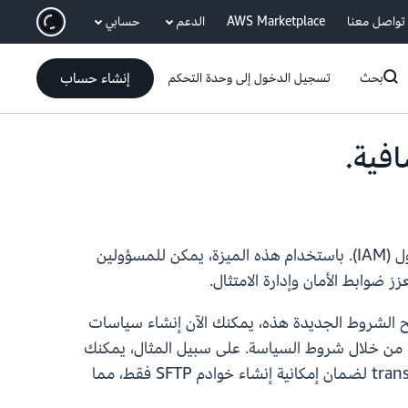
انتقل إلى المحتوى الرئيسي
تواصل معنا
AWS Marketplace
الدعم
حسابي
إنشاء حساب
بحث
تسجيل الدخول إلى وحدة التحكم
تدعم خدمة AWS Transfer Family الآن أربعة مفاتيح شرطية جديدة خاصة بالخدمة ضمن نظام إدارة الهوية والوصول (IAM). باستخدام هذه الميزة، يمكن للمسؤولين
تفرض التحكم في الوصول بناءً على سياق طلب API. باستخدام مفاتيح الشروط الجديدة هذه، يمكنك الآن إنشاء سياسات
تي يمكن تكوينها من خلال شروط السياسة. على سبيل المثال، يمكنك
استخدام transfer:RequestServerEndpointType لمنع إنشاء خوادم عامة، أو transfer:RequestServerProtocols لضمان إمكانية إنشاء خوادم SFTP فقط، مما