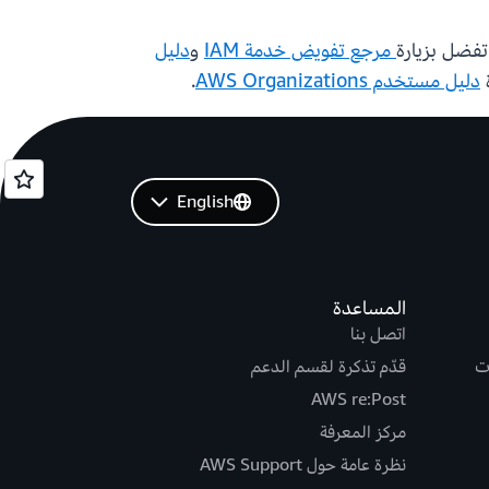
تفضل بزيارة
مرجع تفويض خدمة IAM
و
دليل
دليل مستخدم AWS Organizations
.
English
المساعدة
اتصل بنا
ت
قدّم تذكرة لقسم الدعم
AWS re:Post
مركز المعرفة
نظرة عامة حول AWS Support