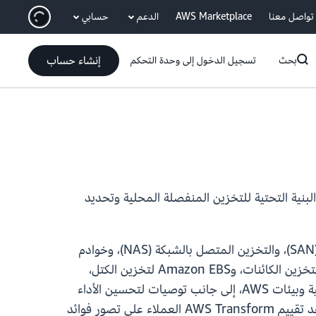
انتقل إلى المحتوى الرئيسي
تواصل معنا
AWS Marketplace
الدعم
حسابي
إنشاء حساب
بحث
تسجيل الدخول إلى وحدة التحكم
حليل البنية التحتية للتخزين المنفصلة المحلية وتحديد
يقوم تقييم AWS Transform الآن بتقييم البنية التحتية للتخزين الحالية للعملاء، بما في ذلك شبكة منطقة التخزين (SAN)، والتخزين المتصل بالشبكة (NAS)، وخوادم
الملفات، وتخزين الكائنات، والبيئات الافتراضية، مما يوفر توصيات ترحيل مفصلة لخدمات AWS مثل Amazon S3 لتخزين الكائنات، وAmazon EBS لتخزين الكتل،
وAmazon FSx لأنظمة الملفات المتخصصة. يقدم التقييم مقارنة شاملة للتكلفة الإجمالية للملكية بين البيئات الحالية وبيئات AWS، إلى جانب توصيات لتحسين الأداء
والتكلفة لأعباء عمل الحوسبة والتخزين. مع استحواذ التخزين على ما يصل إلى 45% من إجمالي فرص الترحيل، يساعد تقييم AWS Transform العملاء على تصور فوائد