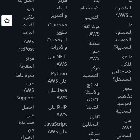
ما
بدء
مركز
اتصل بنا
المقصود
الاستخدام
البناء
قدّم
بـ AWS؟
والتطوير
التدريب
تذكرة
ما
مجموعات
لقسم
مركز ثقة
المقصود
تطوير
الدعم
AWS
بالحوسبة
البرمجيات
AWS
مكتبة
السحابية؟
والأدوات
re:Post
حلول
ما هو
.NET على
AWS
مركز
الذكاء
AWS
المعرفة
مركز
الاصطناعي
Python
التصميم
نظرة عامة
المستقل؟
على AWS
حول
المنتج
محور
Java على
AWS
والأسئلة
مفاهيم
Support
AWS
التقنية
الحوسبة
الشائعة
PHP على
احصل
السحابية
AWS
على
تقارير
أمان
مساعدة
المحللين
JavaScript
AWS
من
على AWS
شركاء
السحابي
الخبراء