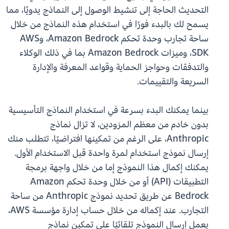
التحديث الحاجة إلى تنشيط الوصول إلى النماذج يدويًا، مما
يسمح لك بالبدء فورًا في استخدام هذه النماذج من خلال
ساحة تجارب وحدة تحكم Amazon Bedrock، وAWS
SDK، وميزات Amazon Bedrock بما في ذلك الوكلاء
والتدفقات وحواجز الحماية وقواعد المعرفة والإدارة
السريعة والتقييمات.
بينما يمكنك البدء بسرعة في استخدام النماذج التأسيسية
بدون خادم من معظم المزودين، لا تزال نماذج
Anthropic، على الرغم من تمكينها افتراضيًا، تتطلب منك
إرسال نموذج استخدام لمرة واحدة قبل الاستخدام الأول.
يمكنك إكمال هذا النموذج إما من خلال واجهة برمجة
التطبيقات (API) أو من خلال وحدة تحكم Amazon
Bedrock عن طريق تحديد نموذج Anthropic من ساحة
التجارب. عند إكماله من خلال حساب إدارة مؤسسة AWS،
يعمل إرسال النموذج تلقائيًا على تمكين نماذج