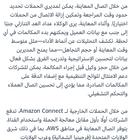
من خلال اتصال المعاينة، يمكن لمديري الحملات تحديد
حدود وقت المراجعة وتمكين إزالة الاتصال من الحملات
اختياريًا. وأثناء المعاينة، يرى الوكلاء عداد العد التنازلي جنبًا
إلى جنب مع بيانات العميل ويمكنهم بدء المكالمات في أي
لحظة. تكشف التحليلات عن أنماط الأداء—مثل متوسط
وقت المعاينة أو حجم التجاهل—مما يمنح المديرين
بيانات لتحسين الإستراتيجية وتدريب الفرق بشكل فعال.
من خلال حجز وكيل قبل إجراء المكالمة، يمكن للشركات
دعم الامتثال للوائح التنظيمية مع إضفاء الدقة على
المكالمات الصادرة، مما يؤدي إلى تحسين اتصال العملاء
والتحكم التشغيلي.
من خلال الحملات الخارجية لـ Amazon Connect، تدفع
الشركات أولًا بأول مقابل معالجة الحملة واستخدام القناة.
يتوفر اتصال المعاينة في مناطق AWS، بما في ذلك شرق
الولايات المتحدة (فرجينيا الشمالية) وغرب الولايات