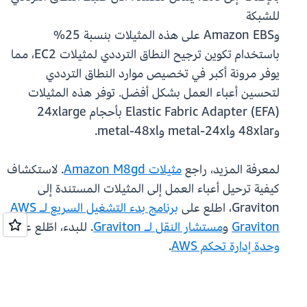
للشبكة
وAmazon EBS على هذه المثيلات بنسبة 25%
باستخدام تكوين ترجيح النطاق الترددي لمثيلات EC2، مما
يوفر مرونة أكبر في تخصيص موارد النطاق الترددي
لتحسين أعباء العمل بشكل أفضل. توفر هذه المثيلات
Elastic Fabric Adapter (EFA) بأحجام 24xlarge
و48xlar وmetal-24xl وmetal-48xl.
لمعرفة المزيد، راجع
مثيلات Amazon M8gd
. لاستكشاف
كيفية ترحيل أعباء العمل إلى المثيلات المستندة إلى
Graviton، اطلع على
برنامج بدء التشغيل السريع لـ AWS
Graviton
و
مستشار النقل لـ Graviton
. للبدء، اطّلع على
وحدة إدارة تحكم AWS
.