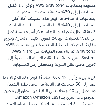
مدعومة بمعالجات AWS Graviton4 وتوفر أداءً أفضل
بنسبة تصل إلى 30% مقارنة بالمثيلات المدعومة
بمعالجات Graviton3. توفر هذه المثيلات أداءً أعلى
بنسبة تصل إلى 40% لأعباء العمل على قواعد البيانات
كثيفة الإدخال/الإخراج، ونتائج استعلام أسرع بنسبة تصل
إلى 20% لتحليلات البيانات الفورية كثيفة الإدخال/الإخراج،
مقارنة بالمثيلات المماثلة المعتمدة على معالجات AWS
Graviton3. تم بناء هذه المثيلات على AWS Nitro
System، وهي مثالية للتطبيقات التي تتطلب وصولًا إلى
تخزين محلي عالي السرعة ومنخفض زمن الاستجابة.
كل مثيل متوفر بـ 12 حجمًا مختلفًا. توفر هذه المثيلات ما
يصل إلى 50 جيجابت في الثانية من عرض نطاق الشبكة،
وما يصل إلى 40 جيجابت في الثانية من النطاق إلى مخزن
المجموعات المرن بــ Amazon (Amazon EBS).
بالإضافة إلى ذلك، يمكن للعملاء الآن ضبط النطاق الترددي