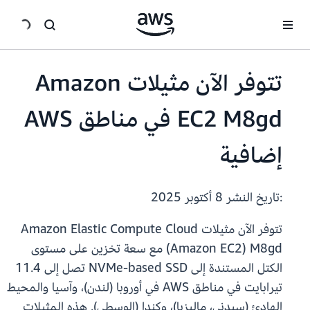
انتقل إلى المحتوى الرئيسي
تتوفر الآن مثيلات Amazon
EC2 M8gd في مناطق AWS
إضافية
:تاريخ النشر
8 أكتوبر 2025
تتوفر الآن مثيلات Amazon Elastic Compute Cloud
(Amazon EC2) M8gd مع سعة تخزين على مستوى
الكتل المستندة إلى NVMe-based SSD تصل إلى 11.4
تيرابايت في مناطق AWS في أوروبا (لندن)، وآسيا والمحيط
الهادئ (سيدني، ماليزيا)، وكندا (الوسطى). هذه المثيلات