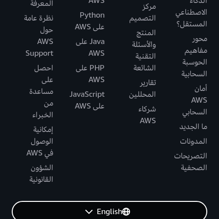
الذكاء
AWS
المعرفة
مركز
الاصطناعي
Python
التصميم
نظرة عامة
المستقل؟
على AWS
حول
المنتج
محور
Java على
AWS
والأسئلة
مفاهيم
Support
AWS
التقنية
الحوسبة
الشائعة
PHP على
احصل
السحابية
AWS
على
تقارير
أمان
مساعدة
المحللين
JavaScript
AWS
من
على AWS
شركاء
السحابي
الخبراء
AWS
ما الجديد
إمكانية
المدونات
الوصول
في AWS
التصريحات
الصحفية
الشؤون
القانونية
English