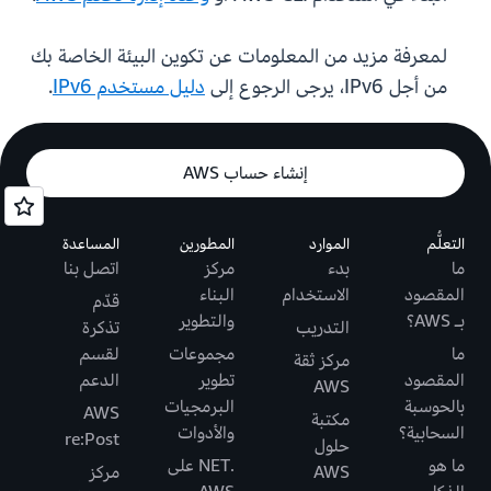
لمعرفة مزيد من المعلومات عن تكوين البيئة الخاصة بك
من أجل IPv6، يرجى الرجوع إلى
دليل مستخدم IPv6
.
إنشاء حساب AWS
التعلُّم
الموارد
المطورين
المساعدة
ما
بدء
مركز
اتصل بنا
المقصود
الاستخدام
البناء
قدّم
بـ AWS؟
والتطوير
التدريب
تذكرة
ما
مجموعات
لقسم
مركز ثقة
المقصود
تطوير
الدعم
AWS
بالحوسبة
البرمجيات
AWS
مكتبة
السحابية؟
والأدوات
re:Post
حلول
ما هو
.NET على
AWS
مركز