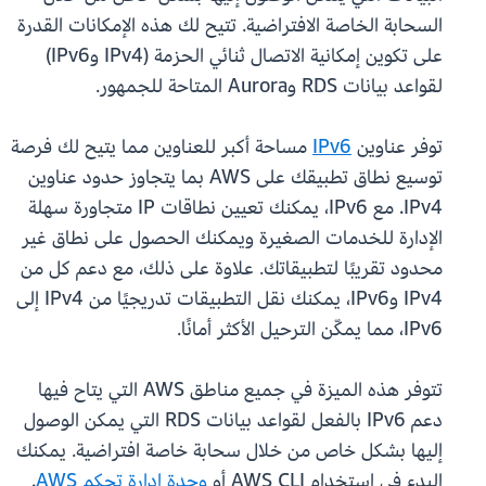
السحابة الخاصة الافتراضية. تتيح لك هذه الإمكانات القدرة
على تكوين إمكانية الاتصال ثنائي الحزمة (IPv4 وIPv6)
لقواعد بيانات RDS وAurora المتاحة للجمهور.
توفر عناوين
IPv6
مساحة أكبر للعناوين مما يتيح لك فرصة
توسيع نطاق تطبيقك على AWS بما يتجاوز حدود عناوين
IPv4. مع IPv6، يمكنك تعيين نطاقات IP متجاورة سهلة
الإدارة للخدمات الصغيرة ويمكنك الحصول على نطاق غير
محدود تقريبًا لتطبيقاتك. علاوة على ذلك، مع دعم كل من
IPv4 وIPv6، يمكنك نقل التطبيقات تدريجيًا من IPv4 إلى
IPv6، مما يمكّن الترحيل الأكثر أمانًا.
تتوفر هذه الميزة في جميع مناطق AWS التي يتاح فيها
دعم IPv6 بالفعل لقواعد بيانات RDS التي يمكن الوصول
إليها بشكل خاص من خلال سحابة خاصة افتراضية. يمكنك
البدء في استخدام AWS CLI أو
وحدة إدارة تحكم AWS
.