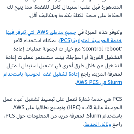
المتدهورة قبل طلب استبدال كامل للعُقدة، مما يتيح لك
الحفاظ على صحة الكتلة بكفاءة وبتكاليف أقل.
وتتوفر هذه الميزة في
جميع مناطق AWS التي تتوفر فيها
خدمة الحوسبة المتوازية (PCS)
. يمكنك استخدام الأمر
'scontrol reboot' مع خيارات لجدولة عمليات إعادة
التشغيل الفورية أو المؤجلة، بينما ستستمر عمليات إعادة
التشغيل من خلال طرق أخرى في تشغيل استبدال المثيل.
لمعرفة المزيد، راجع
إعادة تشغيل عُقد الحوسبة باستخدام
Slurm في AWS PCS
.
PCS هي خدمة مُدارة تعمل على تبسيط تشغيل أعباء عمل
الحوسبة عالية الأداء (HPC) وتوسيع نطاقها على AWS
باستخدام Slurm. لمعرفة مزيد من المعلومات حول PCS،
راجع
وثائق الخدمة
.