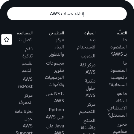
إنشاء حساب AWS
التعلُّم
الموارد
المطورين
المساعدة
ما
بدء
مركز
اتصل بنا
المقصود
الاستخدام
البناء
قدّم
بـ AWS؟
والتطوير
التدريب
تذكرة
ما
مجموعات
لقسم
مركز ثقة
المقصود
تطوير
الدعم
AWS
بالحوسبة
البرمجيات
AWS
مكتبة
السحابية؟
والأدوات
re:Post
حلول
ما هو
.NET على
AWS
مركز
الذكاء
AWS
المعرفة
مركز
الاصطناعي
Python
التصميم
نظرة عامة
المستقل؟
على AWS
حول
المنتج
محور
Java على
AWS
والأسئلة
مفاهيم
Support
AWS