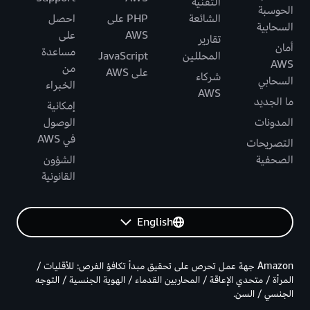
التقنية
الحوسبة
الشائعة
PHP على
احصل
السحابية
AWS
على
تقارير
أمان
مساعدة
المحللين
JavaScript
AWS
من
على AWS
شركاء
السحابي
الخبراء
AWS
ما الجديد
إمكانية
المدونات
الوصول
في AWS
التصريحات
الصحفية
الشؤون
القانونية
English
Amazon جهة عمل تحرص على تحقيق مبدأ تكافؤ الفرص: للأقليات /
المرأة / متحدي الإعاقة / المحاربين القدماء / الهوية الجنسية / التوجه
الجنسي / السن.