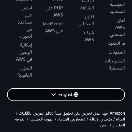
التقنية
الحوسبة
الشائعة
PHP على
احصل
السحابية
AWS
على
تقارير
أمان
مساعدة
المحللين
JavaScript
AWS
من
على AWS
شركاء
السحابي
الخبراء
AWS
ما الجديد
إمكانية
المدونات
الوصول
في AWS
التصريحات
الصحفية
الشؤون
القانونية
English
Amazon جهة عمل تحرص على تحقيق مبدأ تكافؤ الفرص: للأقليات /
المرأة / متحدي الإعاقة / المحاربين القدماء / الهوية الجنسية / التوجه
الجنسي / السن.