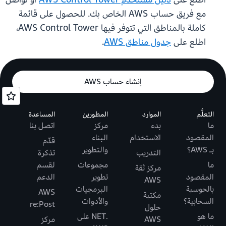
مع فريق حساب AWS الخاص بك. للحصول على قائمة
كاملة بالمناطق التي تتوفر فيها AWS Control Tower،
اطلع على
جدول مناطق AWS
.
إنشاء حساب AWS
التعلُّم
الموارد
المطورين
المساعدة
ما
بدء
مركز
اتصل بنا
المقصود
الاستخدام
البناء
قدّم
بـ AWS؟
والتطوير
التدريب
تذكرة
ما
مجموعات
لقسم
مركز ثقة
المقصود
تطوير
الدعم
AWS
بالحوسبة
البرمجيات
AWS
مكتبة
السحابية؟
والأدوات
re:Post
حلول
ما هو
.NET على
AWS
مركز