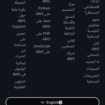
الذكاء
AWS
المعرفة
مركز
الاصطناعي
Python
التصميم
نظرة عامة
المستقل؟
على AWS
حول
المنتج
محور
Java على
AWS
والأسئلة
مفاهيم
Support
AWS
التقنية
الحوسبة
الشائعة
PHP على
احصل
السحابية
AWS
على
تقارير
أمان
مساعدة
المحللين
JavaScript
AWS
من
على AWS
شركاء
السحابي
الخبراء
AWS
ما الجديد
إمكانية
المدونات
الوصول
في AWS
التصريحات
الصحفية
الشؤون
القانونية
English