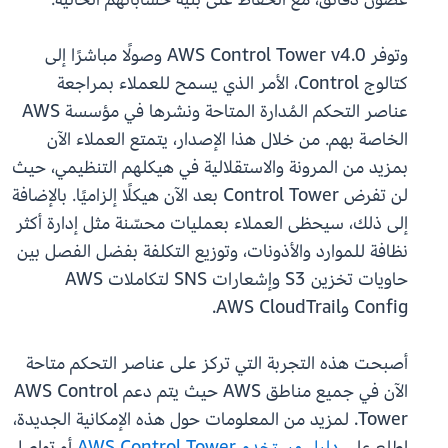
وتوفر AWS Control Tower v4.0 وصولًا مباشرًا إلى
كتالوج Control، الأمر الذي يسمح للعملاء بمراجعة
عناصر التحكم المُدارة المتاحة ونشرها في مؤسسة AWS
الخاصة بهم. من خلال هذا الإصدار، يتمتع العملاء الآن
بمزيد من المرونة والاستقلالية في هيكلهم التنظيمي، حيث
لن تفرض Control Tower بعد الآن هيكلًا إلزاميًا. بالإضافة
إلى ذلك، سيحظى العملاء بعمليات محسّنة مثل إدارة أكثر
نظافة للموارد والأذونات، وتوزيع التكلفة بفضل الفصل بين
حاويات تخزين S3 وإشعارات SNS لتكاملات AWS
Config وAWS CloudTrail.
أصبحت هذه التجربة التي تركز على عناصر التحكم متاحة
الآن في جميع مناطق AWS حيث يتم دعم AWS Control
Tower. لمزيد من المعلومات حول هذه الإمكانية الجديدة،
اطلع على
دليل مستخدم AWS Control Tower
أو تواصل