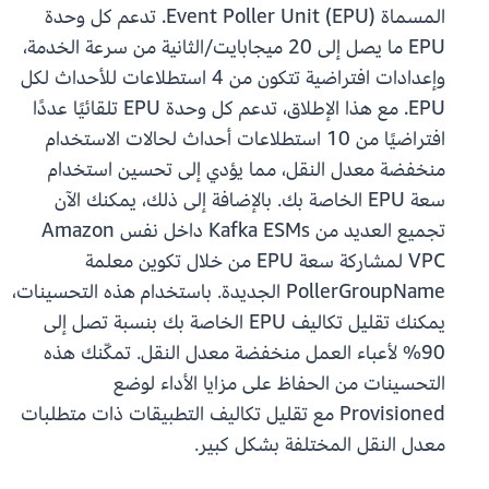
المسماة Event Poller Unit (EPU). تدعم كل وحدة
EPU ما يصل إلى 20 ميجابايت/الثانية من سرعة الخدمة،
وإعدادات افتراضية تتكون من 4 استطلاعات للأحداث لكل
EPU. مع هذا الإطلاق، تدعم كل وحدة EPU تلقائيًا عددًا
افتراضيًا من 10 استطلاعات أحداث لحالات الاستخدام
منخفضة معدل النقل، مما يؤدي إلى تحسين استخدام
سعة EPU الخاصة بك. بالإضافة إلى ذلك، يمكنك الآن
تجميع العديد من Kafka ESMs داخل نفس Amazon
VPC لمشاركة سعة EPU من خلال تكوين معلمة
PollerGroupName الجديدة. باستخدام هذه التحسينات،
يمكنك تقليل تكاليف EPU الخاصة بك بنسبة تصل إلى
90% لأعباء العمل منخفضة معدل النقل. تمكّنك هذه
التحسينات من الحفاظ على مزايا الأداء لوضع
Provisioned مع تقليل تكاليف التطبيقات ذات متطلبات
معدل النقل المختلفة بشكل كبير.