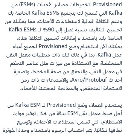
Provisioned لتخطيطات مصادر الأحداث (ESMs) من
Kafka التي تسمح لك بتجميع Kafka ESMs الخاصة بك
ودعم الكثافة العالية لاستطلاعات الأحداث، مما يمكّنك من
تحسين التكاليف بنسبة تصل إلى 90% لـ Kafka ESMs
الخاصة بك. باستخدام إمكانات تحسين التكلفة هذه،
يمكنك الآن استخدام وضع Provisioned لجميع أعباء
عمل Kafka، بما في ذلك تلك ذات متطلبات معدل النقل
المنخفضة، مع الاستفادة من ميزات مثل عناصر التحكم
في معدل النقل، والتحقق من صحة المخطط، وتصفية
أحداث Avro/Protobuf، والاستدعاءات ذات زمن
الاستجابة المنخفض، والمعالجة المحسّنة للأخطاء.
يستخدم العملاء وضع Provisioned لـ Kafka ESM من
أجل ضبط معدل نقل ESM بدقة من خلال توفير موارد
الاستطلاع، التي تسمى استطلاعات الأحداث، وتوسيع
نطاقها تلقائيًا. يتم احتساب الرسوم باستخدام وحدة الفوترة