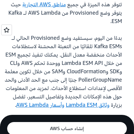
تتوفر هذه الميزة في جميع
مناطق AWS التجارية
حيث
يتوفر وضع Provisioned من AWS Lambda لـ Kafka
ESM.
بدءًا من اليوم، سيستفيد وضع Provisioned الحالي لـ
Kafka ESMs تلقائيًا من التعبئة المحسّنة لاستطلاعات
الأحداث منخفضة معدل النقل. يمكنك تنفيذ تجميع ESM
من خلال Lambda ESM API ووحدة تحكم AWS وCLI
وSDK وCloudFormation وSAM من خلال تكوين معلمة
PollerGroupName جنبًا إلى جنب مع الحد الأدنى والحد
الأقصى لإعدادات استطلاع الأحداث. لمزيد من المعلومات
حول هذه الإمكانات الجديدة وتفاصيل التسعير، تفضل
بزيارة
وثائق Lambda ESM
وأسعار AWS Lambda
.
إنشاء حساب AWS