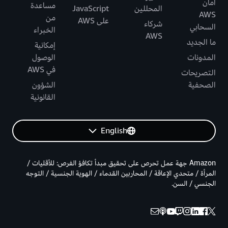
أمان
مساعدة
المحللين
JavaScript
AWS
من
على AWS
شركاء
السحابي
الخبراء
AWS
ما الجديد
إمكانية
المدونات
الوصول
في AWS
التصريحات
الصحفية
الشؤون
القانونية
English
Amazon جهة عمل تحرص على تحقيق مبدأ تكافؤ الفرص: للأقليات /
المرأة / متحدي الإعاقة / المحاربين القدماء / الهوية الجنسية / التوجه
الجنسي / السن.