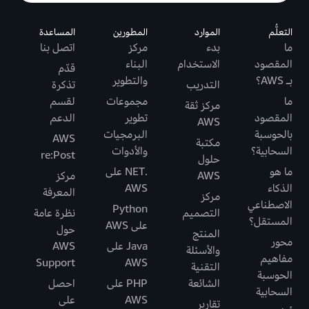
التعلُّم
الموارد
المطورين
المساعدة
ما
بدء
مركز
اتصل بنا
المقصود
الاستخدام
البناء
قدّم
بـ AWS؟
والتطوير
التدريب
تذكرة
ما
مجموعات
لقسم
مركز ثقة
المقصود
تطوير
الدعم
AWS
بالحوسبة
البرمجيات
AWS
مكتبة
السحابية؟
والأدوات
re:Post
حلول
ما هو
.NET على
AWS
مركز
الذكاء
AWS
المعرفة
مركز
الاصطناعي
Python
التصميم
نظرة عامة
المستقل؟
على AWS
حول
المنتج
محور
Java على
AWS
والأسئلة
مفاهيم
Support
AWS
التقنية
الحوسبة
الشائعة
PHP على
احصل
السحابية
AWS
على
تقارير