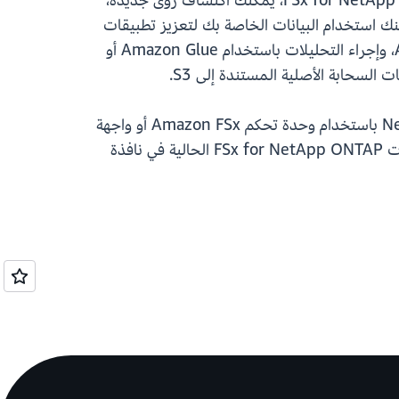
وصول التطبيقات المختلفة أو المستخدمين المختلفين إلى البيانات وتبسيطها. الآن، ومع نقاط وصول S3 لـ FSx for NetApp ONTAP، يمكنك اكتشاف رؤى جديدة،
البيانات التي تقوم بترحيلها إلى AWS. على سبيل المثال، يمكنك استخدام البيانات الخاصة بك لتعزيز تطبيقات
الذكاء الاصطناعي المولّد باستخدام Amazon Bedrock، وتدريب نماذج تعلّم الآلة باستخدام Amazon SageMaker، وإجراء التحليلات باستخدام Amazon Glue أو
ابدأ باستخدام هذه الإمكانية من خلال إنشاء نقاط وصول S3 وإرفاقها بأنظمة ملفات FSx الجديدة لـ NetApp ONTAP باستخدام وحدة تحكم Amazon FSx أو واجهة
سطر الأوامر من AWS (AWS CLI) أو مجموعة أدوات تطوير برامج AWS (AWS SDK). سيتم توفير دعم أنظمة ملفات FSx for NetApp ONTAP الحالية في نافذة