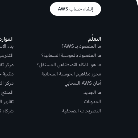
إنشاء حساب AWS
التعلُّم
الموارد
ما المقصود بـ AWS؟
بدء الا
ما المقصود بالحوسبة السحابية؟
التدريب
ما هو الذكاء الاصطناعي المستقل؟
مركز ثقة S
محور مفاهيم الحوسبة السحابية
مكتبة حلو
أمان AWS السحابي
مركز ال
ما الجديد
المنتج و
المدونات
تقارير ا
التصريحات الصحفية
شركاء AWS