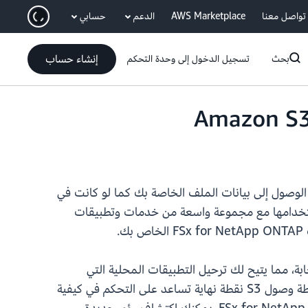
انتقل إلى المحتوى الرئيسي
تواصل معنا
AWS Marketplace
الدعم
حسابي
إنشاء حساب
بحث
تسجيل الدخول إلى وحدة التحكم
Amazon إلى أنظمة ملفات Amazon FSx for NetApp ONTAP بحيث يمكنك الوصول إلى بيانات الملف الخاصة بك كما لو كانت في
هذه الإمكانية الجديدة، يمكن الوصول بسهولة إلى بيانات ملفاتك في FSx for NetApp ONTAP لاستخدامها مع مجموعة واسعة من خدمات وتطبيقات
كامل والمُدار بالكامل في السحابة، مما يتيح لك ترحيل التطبيقات المحلية التي
تعتمد على NetApp ONTAP أو أجهزة NAS الأخرى إلى AWS دون الحاجة إلى تغيير طريقة إدارتك لبياناتك. تُعد نقطة وصول S3 نقطة نهاية تساعد على التحكم في كيفية