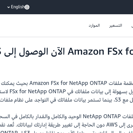
English
التسعير
الموارد
يمكنك الآن إرفاق نقاط وصول  S3
S3. باستخدام 
FSx  الخاص بك.
Amazon FSx for NetApp ONTAP هو نظام ملفات NetApp ONTAP الوحيد وال