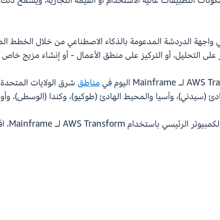
 AWS Transform على تحديد مكونات التطبيقات عالية الاستخدام أو القيمة التجار
هة الدردشة المدعومة بالذكاء الاصطناعي من خلال الخطط المرن
 على التحليل، أو التركيز على منطق الأعمال - أو إنشاء مزيج خاص
مناطق
شرق الولايات المتحدة (
ئ (سيدني)، وآسيا والمحيط الهادئ (طوكيو)، وكندا (الوسطى)، وأوروب
خدام AWS Transform لـ Mainframe، اقرأ