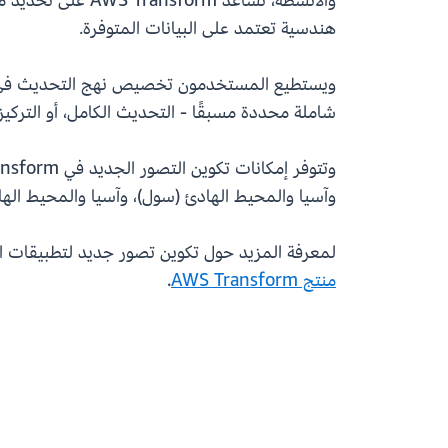
والأنشطة، تساعد
هندسية تعتمد على البيانات المتوفرة.
ويستطيع المستخدمون تخصيص نهج التحديث في واج
شاملة محددة مسبقًا - التحديث الكامل، أو التركيز
وتتوفر إمكانات تكوين التصور الجديد في AWS Transform لـ Mainframe اليوم في
وآسيا والمحيط الهادئ (سول)، وآسيا والمحيط الهاد
لمعرفة المزيد حول تكوين تصور جديد لتطبيقات الكمبيوتر الرئيسي باست
منتج AWS Transform
.