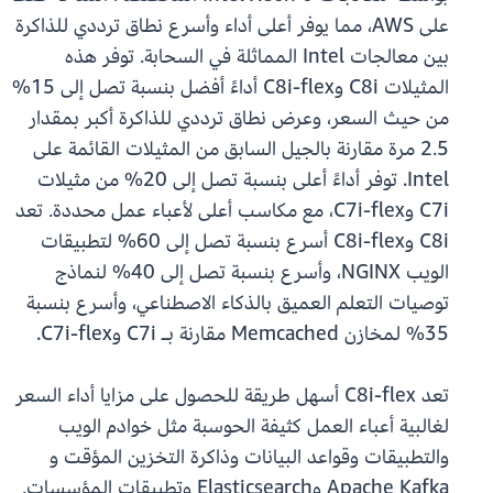
على AWS، مما يوفر أعلى أداء وأسرع نطاق ترددي للذاكرة
بين معالجات Intel المماثلة في السحابة. توفر هذه
المثيلات C8i وC8i-flex أداءً أفضل بنسبة تصل إلى 15%
من حيث السعر، وعرض نطاق ترددي للذاكرة أكبر بمقدار
2.5 مرة مقارنة بالجيل السابق من المثيلات القائمة على
Intel. توفر أداءً أعلى بنسبة تصل إلى 20% من مثيلات
C7i وC7i-flex، مع مكاسب أعلى لأعباء عمل محددة. تعد
C8i وC8i-flex أسرع بنسبة تصل إلى 60% لتطبيقات
الويب NGINX، وأسرع بنسبة تصل إلى 40% لنماذج
توصيات التعلم العميق بالذكاء الاصطناعي، وأسرع بنسبة
35% لمخازن Memcached مقارنة بـ C7i وC7i-flex.
تعد C8i-flex أسهل طريقة للحصول على مزايا أداء السعر
لغالبية أعباء العمل كثيفة الحوسبة مثل خوادم الويب
والتطبيقات وقواعد البيانات وذاكرة التخزين المؤقت و
Apache Kafka وElasticsearch وتطبيقات المؤسسات.