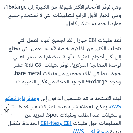
وهي توفر الأحجام الأكثر شيوعًا، من الكبيرة إلى 16xlarge،
وهي الخيار الأول الرائع للتطبيقات التي لا تستخدم جميع
موارد الحوسبة بشكل كامل.
تُعد مثيلات C8i خيارًا رائعًا لجميع أعباء العمل التي
تتطلب الكثير من الذاكرة، خاصة لأعباء العمل التي تحتاج
إلى أكبر أحجام المثيلات أو الاستخدام المستمر العالي
لوحدة المعالجة المركزية. توفر مثيلات ‎C8i‎ ثلاثة عشر
حجمًا، بما في ذلك حجمين من مثيلات bare metal،
وحجم ‎96xlarge‎ الجديد المخصَّص لأكبر التطبيقات.
لبدء الاستخدام، قم بتسجيل الدخول إلى
وحدة إدارة تحكم
AWS
. يمكن للعملاء شراء هذه المثيلات عبر خطط التوفير
والمثيلات عند الطلب ومثيلات Spot. لمزيد من
المعلومات حول مثيلات
C8i وC8i-flex
الجديدة، تفضل
بزيارة
مدونة أخبار AWS
.