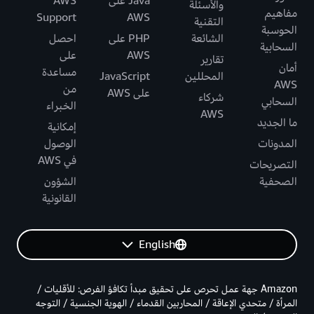
Java على
AWS
والأسئلة
مفاهيم
Support
AWS
التقنية
الحوسبة
الشائعة
PHP على
احصل
السحابية
AWS
على
تقارير
أمان
مساعدة
المحللين
JavaScript
AWS
من
على AWS
شركاء
السحابي
الخبراء
AWS
ما الجديد
إمكانية
المدونات
الوصول
في AWS
التصريحات
الصحفية
الشؤون
القانونية
English
Amazon جهة عمل تحرص على تحقيق مبدأ تكافؤ الفرص: للأقليات /
المرأة / متحدي الإعاقة / المحاربين القدماء / الهوية الجنسية / التوجه