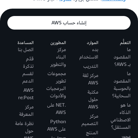
إنشاء حساب AWS
التعلُّم
الموارد
المطورين
المساعدة
ما
بدء
مركز
اتصل بنا
المقصود
الاستخدام
البناء
قدّم
بـ AWS؟
والتطوير
التدريب
تذكرة
ما
مجموعات
لقسم
مركز ثقة
المقصود
تطوير
الدعم
AWS
بالحوسبة
البرمجيات
AWS
مكتبة
السحابية؟
والأدوات
re:Post
حلول
ما هو
.NET على
AWS
مركز
الذكاء
AWS
المعرفة
مركز
الاصطناعي
Python
التصميم
نظرة عامة
المستقل؟
على AWS
حول
المنتج
محور