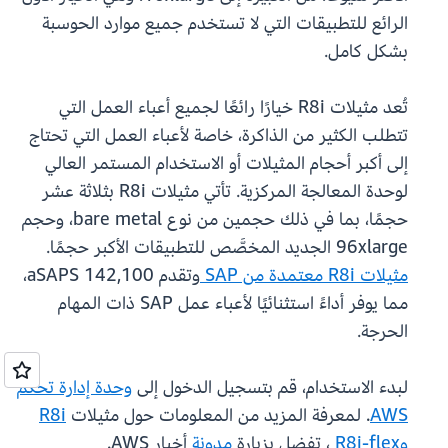
الرائع للتطبيقات التي لا تستخدم جميع موارد الحوسبة
بشكل كامل.
تُعد مثيلات R8i خيارًا رائعًا لجميع أعباء العمل التي
تتطلب الكثير من الذاكرة، خاصة لأعباء العمل التي تحتاج
إلى أكبر أحجام المثيلات أو الاستخدام المستمر العالي
لوحدة المعالجة المركزية. تأتي مثيلات R8i بثلاثة عشر
حجمًا، بما في ذلك حجمين من نوع bare metal، وحجم
96xlarge الجديد المخصَّص للتطبيقات الأكبر حجمًا.
مثيلات R8i معتمدة من SAP
وتقدم 142,100 aSAPS،
مما يوفر أداءً استثنائيًا لأعباء عمل SAP ذات المهام
الحرجة.
لبدء الاستخدام، قم بتسجيل الدخول إلى
وحدة إدارة تحكم
AWS
. لمعرفة المزيد من المعلومات حول مثيلات
R8i
وR8i-flex
، تفضل بزيارة
مدونة
أخبار AWS.