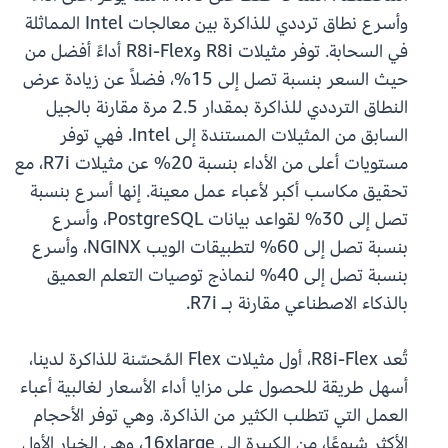
وأسرع نطاق ترددي للذاكرة بين معالجات Intel المماثلة
في السحابة. توفر مثيلات R8i وR8i-Flex أداءً أفضل من
حيث السعر بنسبة تصل إلى 15%، فضلاً عن زيادة عرض
النطاق الترددي للذاكرة بمقدار 2.5 مرة مقارنة بالجيل
السابق من المثيلات المستندة إلى Intel. فهي توفر
مستويات أعلى من الأداء بنسبة 20% عن مثيلات R7i، مع
تحقيق مكاسب أكبر لأعباء عمل معينة. إنها أسرع بنسبة
تصل إلى 30% لقواعد بيانات PostgreSQL، وأسرع
بنسبة تصل إلى 60% لتطبيقات الويب NGINX، وأسرع
بنسبة تصل إلى 40% لنماذج توصيات التعلم العميق
بالذكاء الاصطناعي مقارنة بـ R7i.
تُعد R8i-Flex، أول مثيلات Flex المُحسّنة للذاكرة لدينا،
أسهل طريقة للحصول على مزايا أداء الأسعار لغالبية أعباء
العمل التي تتطلب الكثير من الذاكرة. وهي توفر الأحجام
الأكثر شيوعًا، من الكبيرة إلى 16xlarge، وهي الخيار الأول