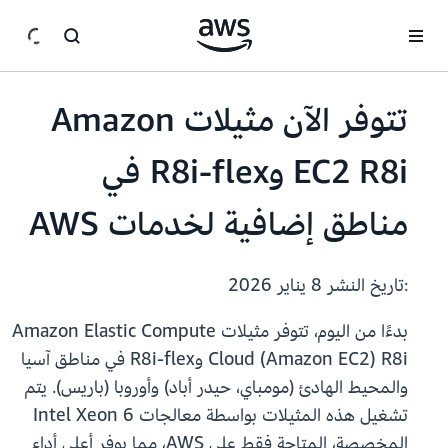
انتقل إلى المحتوى الرئيسي
تتوفر الآن مثيلات Amazon
EC2 R8i وR8i-flex في
مناطق إضافية لخدمات AWS
:تاريخ النشر
8 يناير 2026
بدءًا من اليوم، تتوفر مثيلات Amazon Elastic Compute
Cloud (Amazon EC2) R8i وR8i-flex في مناطق آسيا
والمحيط الهادئ (مومباي، حيدر أباد) وأوروبا (باريس). يتم
تشغيل هذه المثيلات بواسطة معالجات Intel Xeon 6
المخصصة، المتاحة فقط على AWS، مما يوفر أعلى أداء