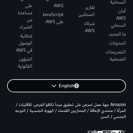
السحابية
AWS
على
تقارير
أمان
مساعدة
المحللين
JavaScript
AWS
من
على AWS
شركاء
السحابي
الخبراء
AWS
ما الجديد
إمكانية
المدونات
الوصول
في AWS
التصريحات
الصحفية
الشؤون
القانونية
English
Amazon جهة عمل تحرص على تحقيق مبدأ تكافؤ الفرص: للأقليات /
المرأة / متحدي الإعاقة / المحاربين القدماء / الهوية الجنسية / التوجه
الجنسي / السن.