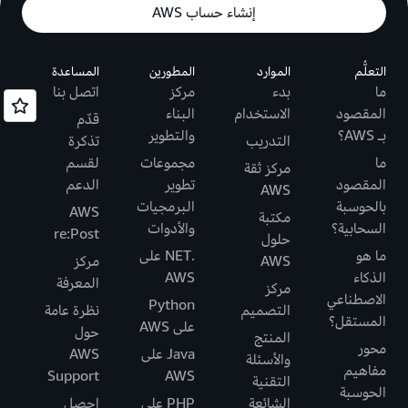
إنشاء حساب AWS
التعلُّم
الموارد
المطورين
المساعدة
ما
بدء
مركز
اتصل بنا
المقصود
الاستخدام
البناء
قدّم
بـ AWS؟
والتطوير
التدريب
تذكرة
ما
مجموعات
لقسم
مركز ثقة
المقصود
تطوير
الدعم
AWS
بالحوسبة
البرمجيات
AWS
مكتبة
السحابية؟
والأدوات
re:Post
حلول
ما هو
.NET على
AWS
مركز
الذكاء
AWS
المعرفة
مركز
الاصطناعي
Python
التصميم
نظرة عامة
المستقل؟
على AWS
حول
المنتج
محور
Java على
AWS
والأسئلة
مفاهيم
Support
AWS
التقنية
الحوسبة
الشائعة
PHP على
احصل