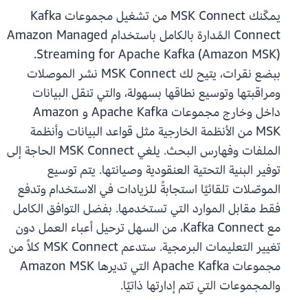
يمكّنك MSK Connect من تشغيل مجموعات Kafka
Connect المُدارة بالكامل باستخدام Amazon Managed
Streaming for Apache Kafka (Amazon MSK).
ببضع نقرات، يتيح لك MSK Connect نشر الموصلات
ومراقبتها وتوسيع نطاقها بسهولة، والتي تنقل البيانات
داخل وخارج مجموعات Apache Kafka و Amazon
MSK من الأنظمة الخارجية مثل قواعد البيانات وأنظمة
الملفات وفهارس البحث. يلغي MSK Connect الحاجة إلى
توفير البنية التحتية العنقودية وصيانتها. يتم توسيع
الموصّلات تلقائيًا استجابةً للزيادات في الاستخدام وتدفع
فقط مقابل الموارد التي تستخدمها. بفضل التوافق الكامل
مع Kafka Connect، من السهل ترحيل أعباء العمل دون
تغيير التعليمات البرمجية. ستدعم MSK Connect كلاً من
مجموعات Apache Kafka التي تديرها Amazon MSK
والمجموعات التي تتم إدارتها ذاتيًا.