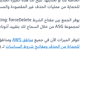
الخاصة بك أو تحديثها. تتيح لك هذه الميزة الجد
للحماية من عمليات الحذف غير المقصودة والمساع
لمجموعة ASG من خلال السماح لك بتقييد أذونات IAM لعمليات الحذف القسري وتعيين عناصر تحكم محسّنة في الحماية مباشرةً على مجموعات ASG الهامة.
تتوفر الميزات الآن في جميع
مناطق AWS
ومناطق AWS GovCloud (الولايات المتحدة). للبدء، تفضل بزيارة وحدة تحكم Auto Scaling
للحماية من الحذف
ومفاتيح شروط السياسات
لـ Amazon EC2 Auto Scaling.