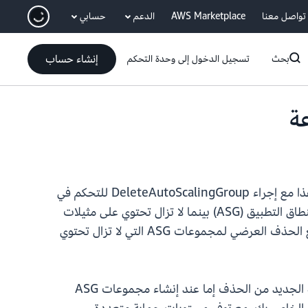
انتقل إلى المحتوى الرئيسي
تواصل معنا
AWS Marketplace
الدعم
حسابي
إنشاء حساب
بحث
تسجيل الدخول إلى وحدة التحكم
. يُستخدم مفتاح الشرط هذا مع إجراء DeleteAutoScalingGroup للتحكم في
إمكانية استخدام المعلمة forceDelete أثناء الحذف، والتي تحدد ما إذا كان يمكن حذف مجموعة التحديد التلقائي لنطاق التطبيق (ASG) بينما لا تزال تحتوي على مثيلات
قيد التشغيل. يمكنك استخدام مفتاح الشرط هذا في سياسات IAM لتقييد أذونات الحذف. يوفر هذا إجراء أمان لمنع الحذف العرضي لمجموعات ASG التي لا تزال تحتوي
علاوة على ذلك، توفر EC2 Auto Scaling الآن حماية من الحذف على مستوى المجموعة. يمكن تعيين تكوين الحماية الجديد من الحذف إما عند إنشاء مجموعات ASG