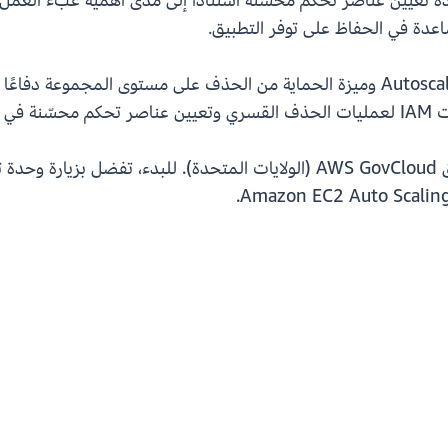
يدة تعيين عناصر تحكم محسّنة استنادًا إلى مدى أهمية عبء العم
دة في الحفاظ على توفر التطبيق.
يوفر الجمع بين مفتاح الشرط Autoscaling: forceDelete وميزة الحماية من الحذف على 
EC2  أو ارجع إلى