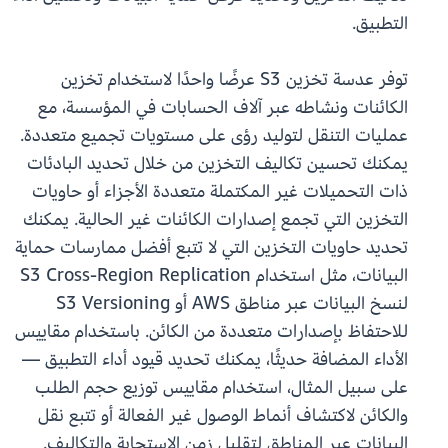
التطبيق.
توفر عدسة تخزين S3 عرضًا واحدًا لاستخدام تخزين
الكائنات ونشاطه عبر آلاف الحسابات في المؤسسة، مع
عمليات التنقل لتوليد رؤى على مستويات تجميع متعددة.
يمكنك تحسين تكاليف التخزين من خلال تحديد البادئات
ذات التحميلات غير المكتملة متعددة الأجزاء أو حاويات
التخزين التي تجمع إصدارات الكائنات غير الحالية. يمكنك
تحديد حاويات التخزين التي لا تتبع أفضل ممارسات حماية
البيانات، مثل استخدام S3 Cross-Region Replication
لنسخ البيانات عبر مناطق AWS أو S3 Versioning
للاحتفاظ بإصدارات متعددة من الكائن. باستخدام مقاييس
الأداء المضافة حديثًا، يمكنك تحديد قيود أداء التطبيق —
على سبيل المثال، استخدام مقاييس توزيع حجم الطلب
والكائن لاكتشاف أنماط الوصول غير الفعالة أو تتبع نقل
البيانات عبر المناطق لتقليل زمن الاستجابة والتكاليف.