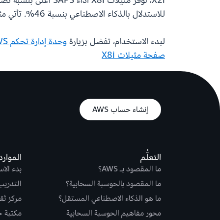
للاستدلال بالذكاء الاصطناعي بنسبة 46%. تأتي مثيلات X8i بـ 14 حجمًا، من الكبير إلى 96xlarge، بما في ذلك خيارين من مثيل Bare Metal.
لبدء الاستخدام، تفضل بزيارة
وحدة إدارة تحكم AWS
صفحة مثيلات X8i
إنشاء حساب AWS
التعلُّم
الموارد
ما المقصود بـ AWS؟
بدء الا
ما المقصود بالحوسبة السحابية؟
التدريب
ما هو الذكاء الاصطناعي المستقل؟
مركز ثقة S
محور مفاهيم الحوسبة السحابية
مكتبة حلو