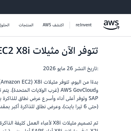
re:Invent
اكتشف AWS
المنتجات
الحلول
تتوفر الآن مثيلات Amazon EC2 X8i في مناطق إضافية
:تاريخ النشر
26 مايو 2026
(حتى 6 تيرا بايت)، وعرض نطاق للذاكرة أكبر بمقدار 3.3 مرة مقارنة بمثيلات X2i من الجيل السابق.