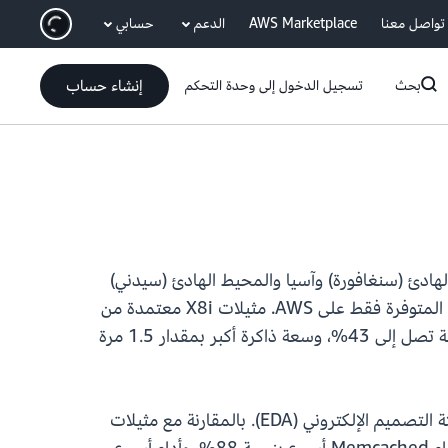
انتقل إلى المحتوى الرئيسي
تواصل معنا
AWS Marketplace
الدعم
حسابي
إنشاء حساب
بحث
تسجيل الدخول إلى وحدة التحكم
Amazon Elastic Compute  في مناطق آسيا والمحيط الهادئ (سنغافورة) وآسيا والمحيط الهادئ (سيدني)
وAWS GovCloud (غرب الولايات المتحدة). يتم تشغيل هذه المثيلات بواسطة معالجات Intel Xeon 6 المخصصة المتوفرة فقط على AWS. مثيلات X8i معتمدة من
SAP وتوفر أعلى أداء وأسرع عرض نطاق للذاكرة بين معالجات Intel المماثلة في السحابة. وهي توفر أداءً أعلى بنسبة تصل إلى 43%، وسعة ذاكرة أكبر بمقدار 1.5 مرة
تم تصميم مثيلات X8i لأعباء العمل كثيفة الذاكرة مثل SAP HANA وقواعد البيانات الكبيرة وتحليلات البيانات وأتمتة التصميم الإلكتروني (EDA). بالمقارنة مع مثيلات