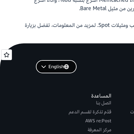
X2i، توفر مثيلات X8i أداء SAPS أعلى بنسبة تصل إلى 50%، وأداء PostgreSQL أسرع بنسبة تصل إلى 47%، وأداء Memcached أسرع بنسبة 88%، وأداء أسرع
English
المساعدة
اتصل بنا
ت
قدّم تذكرة لقسم الدعم
AWS re:Post
مركز المعرفة