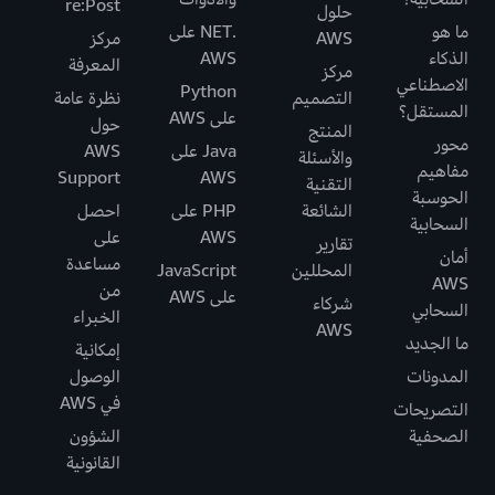
re:Post
حلول
ما هو
.NET على
AWS
مركز
الذكاء
AWS
المعرفة
مركز
الاصطناعي
Python
التصميم
نظرة عامة
المستقل؟
على AWS
حول
المنتج
محور
Java على
AWS
والأسئلة
مفاهيم
Support
AWS
التقنية
الحوسبة
الشائعة
PHP على
احصل
السحابية
AWS
على
تقارير
أمان
مساعدة
المحللين
JavaScript
AWS
من
على AWS
شركاء
السحابي
الخبراء
AWS
ما الجديد
إمكانية
المدونات
الوصول
في AWS
التصريحات
الصحفية
الشؤون
القانونية