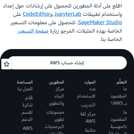
اطّلع على أدلة المطورين للحصول على إرشادات حول إعداد
واستخدام تطبيقات
JupyterLab
و
CodeEditor
على
SageMaker Studio
. للحصول على معلومات التسعير
الخاصة بهذه المثيلات، المرجو زيارة
صفحة التسعير
الخاصة بنا.
إنشاء حساب AWS
التعلُّم
الموارد
المطورين
المساعدة
ما
بدء
مركز
اتصل بنا
المقصود
الاستخدام
البناء
قدّم
بـ AWS؟
والتطوير
التدريب
تذكرة
ما
مجموعات
لقسم
مركز ثقة
المقصود
تطوير
الدعم
AWS
بالحوسبة
البرمجيات
AWS
مكتبة
السحابية؟
والأدوات