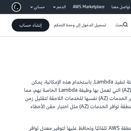
انتقل إلى المحتوى الرئيسي
تواصل معنا
AWS Marketplace
الدعم
حسابي
إنشاء حساب
بحث
تسجيل الدخول إلى وحدة التحكم
توفر AWS Lambda الآن بيانات تعريف منطقة توافر الخدمات (AZ) من خلال نقطة نهاية بيانات تعريف جديدة في بيئة تنفيذ Lambda. باستخدام هذه الإمكانية، يمكن
للمطورين تحديد معرف منطقة توافر الخدمات (AZ) (على سبيل المثال، use1-az1) الخاص بمنطقة توافر الخدمات (AZ) التي تعمل بها وظيفة Lambda الخاصة بهم، مما
يتيح لهم بناء وظائف تتخذ قرارات توجيه ذكية تراعي منطقة توافر الخدمات (AZ)، مثل تفضيل نقاط نهاية منطقة توافر الخدمات (AZ) نفسها للخدمات اللاحقة لتقليل زمن
انتقال البيانات عبر منطقة توافر الخدمات (AZ). تتيح هذه الإمكانية أيضًا للمشغلين تنفيذ أنماط المرونة التي تراعي منطقة توافر الخدمات (AZ) مثل اختبار حقن الأخطاء
توفر Lambda بيئات التنفيذ الجاهزة لخدمة استدعاءات الوظائف عبر مناطق توافر الخدمات (AZ) المتعددة داخل منطقة AWS تلقائيًا وتحافظ عليها لتوفير معدل توافر