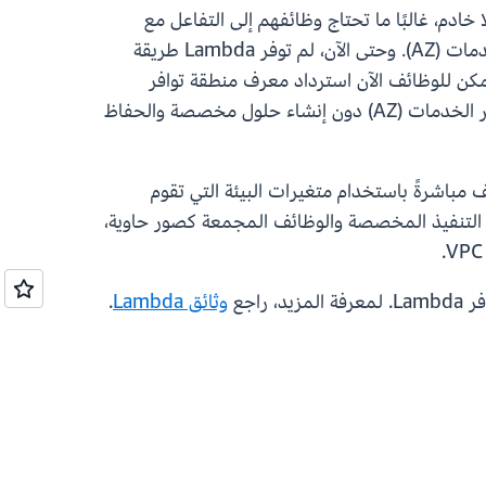
ادم، غالبًا ما تحتاج وظائفهم إلى التفاعل مع
خدمات AWS الأخرى مثل Amazon ElastiCache وAmazon RDS التي توفر نقاط نهاية خاصة بكل منطقة توافر خدمات (AZ). وحتى الآن، لم توفر Lambda طريقة
تعريف الجديدة، يمكن للوظائف الآن استرداد معرف منطقة توافر
الخدمات (AZ) الخاص بها من خلال طلب HTTP بسيط، مما يجعل من السهل تنفيذ المنطق الذي يراعي منطقة توافر الخدمات (AZ) دون إنشاء حلول مخصصة والحفاظ
ف مباشرةً باستخدام متغيرات البيئة التي تقوم
يتم دعم هذه الإمكانية لجميع أوقات تنفيذ Lambda، بما في ذلك أوقات التنفيذ المخصصة والوظائف المجمعة كصور حاوية،
، راجع
وثائق Lambda
.