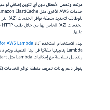
مرتفع وتحمل الأعطال دون أي تكوين إضافي أو عبء إ
للوظائف 
عليها.
لبدء الاستخدام، استخدم أداة
 for AWS Lambda
وتتكامل بسلاسة مع إمكانيات Lambda مثل SnapStart والتزامن المتوفر، بغض النظر عما إذا كانت وظائفك تدعم VPC.
يتوفر دعم بيانات تعريف منطقة توافر الخدمات (AZ) دون أي تكلفة إضافية في جميع