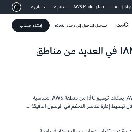
انتقل إلى المحتوى الرئيسي
تواصل معنا
AWS Marketplace
الدعم
حسابي
إنشاء حساب
بحث
تسجيل الدخول إلى وحدة التحكم
تدعم Amazon Redshift الأذونات الموحدة مع مركز هوية IAM في العديد من مناطق
يتم الآن دعم أذونات Amazon Redshift الموحدة من خلال مركز هوية AWS IAM (IdC) في العديد من مناطق AWS. يمكنك توسيع IdC من منطقة AWS الأساسية
ن تبسيط إدارة عناصر التحكم في الوصول الدقيقة لـ
نشاء تطبيقات Redshift ومركز هوية Lake Formation في المنطقة الجديدة دون تكرار الهويات من المنطقة الأساسية.