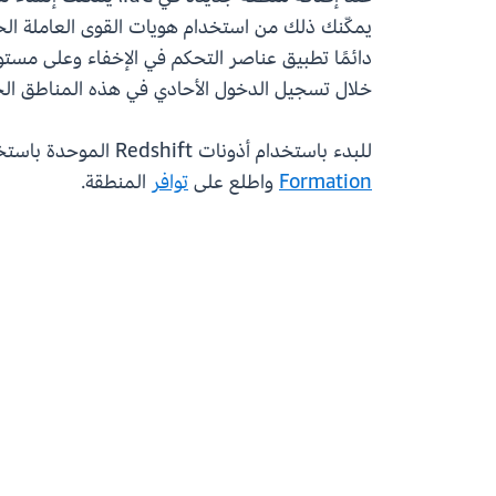
يمكّنك ذلك من استخدام هويات القوى العاملة الح
خلال تسجيل الدخول الأحادي في هذه المناطق الجديدة من Amazon QuickSight أو محرر الاستعلام من Amazon Redshift أو أدوات L
للبدء باستخدام أذونات Redshift الموحدة باستخدام IdC، اقرأ
Formation
واطلع على
توافر
المنطقة.