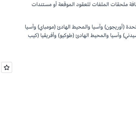
إضافة ملحقات الملفات للعقود الموقعة أو مستندات
 وغرب الولايات المتحدة (أوريجون) وآسيا والمحيط الهادئ (مومباي) وآسيا
يدني) وآسيا والمحيط الهادئ (طوكيو) وأفريقيا (كيب