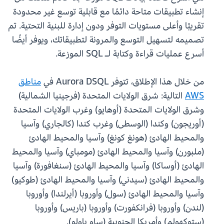
إنشاء تطبيقات متاحة دائمًا مع قابلية توسع غير محدودة
تقريبًا وأعلى مستويات التوفر ودون إدارة للبنية التحتية. تم
تصميمه لتسهيل التوسع والمرونة لتطبيقاتك، ويوفر أيضًا
أسرع عمليات قراءة وكتابة لـ SQL الموزعة.
من خلال هذا الإطلاق، تتوفر Aurora DSQL في
مناطق
AWS
التالية: شرق الولايات المتحدة (فرجينيا الشمالية)
وشرق الولايات المتحدة (أوهايو) وغرب الولايات المتحدة
(أوريجون) وكندا (الوسطى) وغرب كندا (كالجاري) وآسيا
والمحيط الهادئ (هونغ كونغ) وآسيا والمحيط الهادئ
(ملبورن) وآسيا والمحيط الهادئ (مومباي) وآسيا والمحيط
الهادئ (أوساكا) وآسيا والمحيط الهادئ (سنغافورة) وآسيا
والمحيط الهادئ (سيدني) وآسيا والمحيط الهادئ (طوكيو)
وآسيا والمحيط الهادئ (سول) وأوروبا (أيرلندا) وأوروبا
(لندن) وأوروبا (فرانكفورت) وأوروبا (باريس) وأوروبا
(ستوكهولم) وأمريكا الجنوبية (ساو باولو).