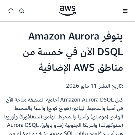
انتقل إلى المحتوى الرئيسي
يتوفر Amazon Aurora
DSQL الآن في خمسة من
مناطق AWS الإضافية
:تاريخ النشر
11 مايو 2026
كتل Amazon Aurora DSQL أحادية المنطقة متاحة الآن
في آسيا والمحيط الهادئ (هونغ كونغ) وآسيا والمحيط
الهادئ (مومباي) وآسيا والمحيط الهادئ (سنغافورة) وأوروبا
(ستوكهولم) وأمريكا الجنوبية (ساو باولو). Aurora DSQL
هي أسرع قاعدة بيانات SQL موزعة بلا خادم تمكنك من