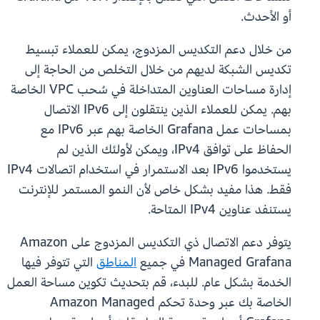
أو الأحدث.
من خلال دعم التكديس المزدوج، يمكن للعملاء تبسيط
تكديس الشبكة لديهم من خلال التخلص من الحاجة إلى
إدارة مساحات العناوين المتداخلة في سُحب VPC الخاصة
بهم. يمكن للعملاء الذين ينتقلون إلى IPv6 الاتصال
بمساحات عمل Grafana الخاصة بهم عبر IPv6 مع
الحفاظ على توافق IPv4، ويمكن لأولئك الذين لم
يستخدموا IPv6 بعد الاستمرار في استخدام اتصالات IPv4
فقط. هذا مفيد بشكل خاص لأن النمو المستمر للإنترنت
يستنفد عناوين IPv4 المتاحة.
يتوفر دعم الاتصال ذي التكديس المزدوج على Amazon
Managed Grafana في جميع
المناطق
التي تتوفر فيها
الخدمة بشكل عام. للبدء، قم بتحديث تكوين مساحة العمل
الخاصة بك عبر وحدة تحكم Amazon Managed