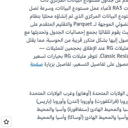
 البيانات المهيكلة على Redshift Managed Storage أو تقوم بالاستعلام عن جداول مستودع البيانات المركزي ذات
التنسيق المفتوح في Amazon S3، توفر مثيلات RG تحسينات كبيرة في الأداء — بسرعة تصل إلى 2.2 ضعف مثيلات RA3 لأعباء عمل مستودع البيانات، وسرعة تصل
 وسرعة تصل إلى 1.5 ضعف لأعباء عمل Parquet. يتميز محرك مستودع البيانات المركزي الذي تم إنشاؤه محليًا بنظام
فرعي للإدخال/الإخراج مصمم لهذا الغرض مع الجلب المسبق الذكي والتخزين المؤقت لـ NVMe وعمليات المسح الضوئي الموجهة لـ Parquet والتقليم المتقدم على
باستمرار دون ضبط يدوي — حيث يقوم تلقائيًا بجمع إحصائيات الجدول وتحديثها مع
لى إبقاء مجموعات البيانات التي يتم الوصول إليها بشكل متكرر قريبة من الحوسبة، مما يقلل
الرحلات ذهابًا وإيابًا إلى مستودع البيانات المركزي لديك لتحقيق أوقات استجابة أسرع للاستعلامات المتكررة. تتوفر مثيلات RG عند الإطلاق بحجمين للمثيلات —
rg.xlarge وrg.4xlarge. يمكن ترحيل كتل RA3 الحالية باستخدام Snapshot & Restore أو Elastic Resize أو Classic Resize. تتوفر مثيلات RG بخيارات تسعير
صفحة
 (فرجينيا الشمالية) وشرق الولايات المتحدة (أوهايو) وغرب الولايات المتحدة
روبا (فرانكفورت) وأوروبا (لندن) وأوروبا (باريس)
آسيا والمحيط الهادئ (سنغافورة) وآسيا والمحيط
وآسيا والمحيط الهادئ (أوساكا) وآسيا والمحيط