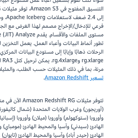
مرنة، بما في ذلك المثيلات حسب الطلب، والمثيلات المحجوزة لمدة سنة واحدة أو 3 سنوات ب
تسعير Amazon Redshift
.
(أوريجون) وغرب الولايات المتحدة (شمال كاليفورنيا) 
وأوروبا (ستوكهولم) وأوروبا (ميلان) وأوروبا (إسب
الهادئ (سيدني) وآسيا والمحيط الهادئ (مومباي) وآ
الهادئ (حيدر أباد) وآسيا والمحيط الهادئ (تايوان) 