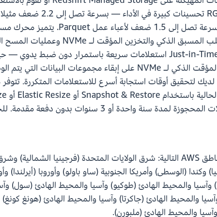
سواء كنت تقوم بتشغيل أعباء عمل مستودع
إلى 2.4 ضعف لاستعلامات Apache Iceberg،
مستوى الملفات والأقسام. يقدم Just-in-Time (JIT) Analyze استعلامات سريعة 
تطور أنماط البيانات وأعباء العمل. يعمل التخزين المؤقت الذكي لـ NVMe ع
دون دفعة مقدمة. للحصول على تفاصيل التسعير، تفاصيل بزيارة
تتوفر مثيلات Amazon Redshift RG الآن في مناطق AWS التالية: شرق الولايات المتحدة
وكندا (الوسطى) وأمريكا الجنوبية (ساو باولو) وأوروبا (أيرلندا) وأو
انيا) وآسيا والمحيط الهادئ (طوكيو) وآسيا والمحيط الهادئ (سول) و
سيا والمحيط الهادئ (جاكرتا) وآسيا والمحيط الهادئ (هونغ كونغ) 
وآسيا والمحيط الهادئ (ملبورن).