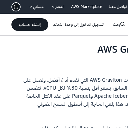
انتقل إلى المحتوى الرئيسي
تواصل معنا
AWS Marketplace
الدعم
حسابي
إنشاء حساب
بحث
تسجيل الدخول إلى وحدة التحكم
، وهي جيل جديد من عقد الكتل المتوفرة المدعومة بمعالجات AWS Graviton التي تقدم أداءً أفضل، وتعمل على
تشغيل أعباء عمل مستودع البيانات ومستودع البيانات المركزي بسرعة تصل إلى 2.4 ضعف مثيلات RA3 من الجيل السابق، بسعر أقل بنسبة 30% لكل vCPU. تتضمن
مثيلات RG محرك استعلام مستودع البيانات المركزي الموجه المصمم خصيصًا من Redshift والذي يعالج بيانات Apache Iceberg وParquet على عقد الكتل الخاصة
تخدام محرك واحد. هذا يلغي الحاجة إلى أسطول المسح الضوئي