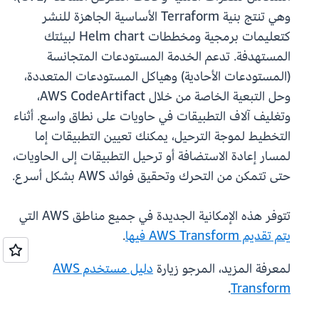
وهي تنتج بنية Terraform الأساسية الجاهزة للنشر
كتعليمات برمجية ومخططات Helm chart لبيئتك
المستهدفة. تدعم الخدمة المستودعات المتجانسة
(المستودعات الأحادية) وهياكل المستودعات المتعددة،
وحل التبعية الخاصة من خلال AWS CodeArtifact،
وتغليف آلاف التطبيقات في حاويات على نطاق واسع. أثناء
التخطيط لموجة الترحيل، يمكنك تعيين التطبيقات إما
لمسار إعادة الاستضافة أو ترحيل التطبيقات إلى الحاويات،
حتى تتمكن من التحرك وتحقيق فوائد AWS بشكل أسرع.
تتوفر هذه الإمكانية الجديدة في جميع مناطق AWS التي
يتم تقديم AWS Transform فيها
.
لمعرفة المزيد، المرجو زيارة
دليل مستخدم AWS
.
Transform