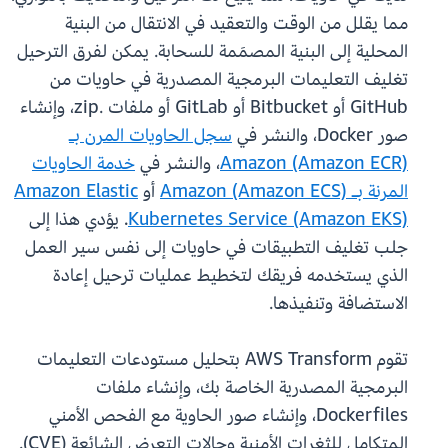
مما يقلل من الوقت والتعقيد في الانتقال من البنية
المحلية إلى البنية المصمَمة للسحابة. يمكن لفرق الترحيل
تغليف التعليمات البرمجية المصدرية في حاويات من
GitHub أو Bitbucket أو GitLab أو ملفات .zip، وإنشاء
صور Docker، والنشر في
سجل الحاويات المرن بـ
Amazon (Amazon ECR)
، والنشر في
خدمة الحاويات
المرنة بـ Amazon (Amazon ECS)
أو
Amazon Elastic
Kubernetes Service (Amazon EKS)
. يؤدي هذا إلى
جلب تغليف التطبيقات في حاويات إلى نفس سير العمل
الذي يستخدمه فريقك لتخطيط عمليات ترحيل إعادة
الاستضافة وتنفيذها.
تقوم AWS Transform بتحليل مستودعات التعليمات
البرمجية المصدرية الخاصة بك، وإنشاء ملفات
Dockerfiles، وإنشاء صور الحاوية مع الفحص الأمني
المتكامل للثغرات الأمنية وحالات التعرض الشائعة (CVE).