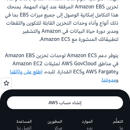
تخزين Amazon EBS المرفقة عند إنهاء المهمة. يمنحك
هذا التكامل إمكانية الوصول إلى جميع ميزات EBS بما في
ذلك أنواع وأداء وحدات التخزين القابلة للتكوين واللقطات
ومدير دورة حياة البيانات في Amazon والتشفير
لتطبيقاتك المنشورة مع Amazon ECS.
يتوفر دعم Amazon ECS لوحدات تخزين Amazon EBS
في مناطق AWS GovCloud لمثيلات Amazon EC2
وAWS Fargate وECS المُدارة. للبدء،
اطلع على وثائقنا
و
مدونتنا
.
إنشاء حساب AWS
التعلُّم
الموارد
المطورين
المساعدة
ما
بدء
مركز
اتصل بنا