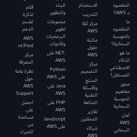
المقصود
الاستخدام
البناء
قدّم
بـ AWS؟
والتطوير
التدريب
تذكرة
ما
مجموعات
لقسم
مركز ثقة
المقصود
تطوير
الدعم
AWS
بالحوسبة
البرمجيات
AWS
مكتبة
السحابية؟
والأدوات
re:Post
حلول
ما هو
.NET على
AWS
مركز
الذكاء
AWS
المعرفة
مركز
الاصطناعي
Python
التصميم
نظرة عامة
المستقل؟
على AWS
حول
المنتج
محور
Java على
AWS
والأسئلة
مفاهيم
Support
AWS
التقنية
الحوسبة
الشائعة
PHP على
احصل
السحابية
AWS
على
تقارير
أمان
مساعدة
المحللين
JavaScript
AWS
من
على AWS
شركاء
السحابي
الخبراء
AWS