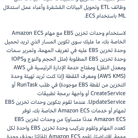
وظائف ETL وتحويل البيانات المُشفرة وأعباء عمل استدلال
ML باستخدام ECS.
لاستخدام وحدات تخزين EBS مع مهام Amazon ECS
الخاصة بك، ما عليك سوى تكوين المسار الذي تريد تحميل
وحدة تخزين EBS عليه في تعريف المهمة، وتمرير سمات
وحدة تخزين EBS المطلوبة (مثل الحجم والنوع وIOPS
ومعدل النقل) ومفتاح خدمة الإدارة الرئيسية في AWS
(AWS KMS) ومعرف اللقطة (إذا كنت تريد تهيئة وحدة
التخزين من لقطة EBS موجودة) في طلب RunTask أو
CreateService أو واجهة برمجة تطبيقات
UpdateService. عندما تقوم بتكوين وحدات تخزين EBS
لمهام أو خدمات Amazon ECS الخاصة بك، توفر
Amazon ECS عددًا متساويًا من وحدات تخزين EBS
كعدد المهام وتقوم بتركيب وحدة تخزين EBS واحدة لكل
مهمة. افتراضيًا، تقوم Amazon ECS تلقائيًا بحذف وحدة