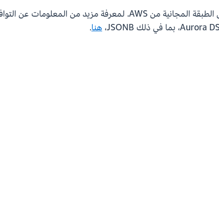
هنا
.