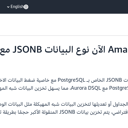
English
تقدم Amazon Aurora DSQL الدعم لنوع البيانات JSONB الخا
بسبب تمكين ضغط بيانات PostgreSQL بشكل افتراضي، يتم تخزين