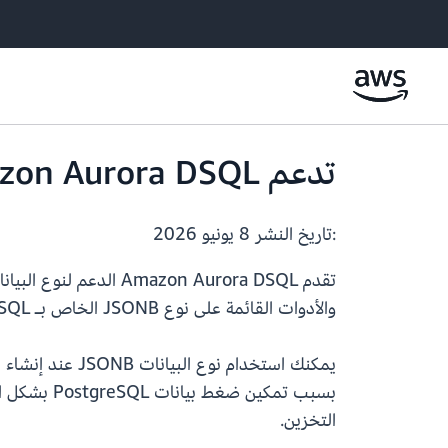
تدعم Amazon Aurora DSQL الآن نوع البيانات JSONB مع خاصية ضغط البيانات
:تاريخ النشر
8 يونيو 2026
والأدوات القائمة على نوع JSONB الخاص بـ PostgreSQL مع Aurora DSQL، مما يسهل تخزين البيانات شبه المهيكلة جنبًا إلى جنب مع البيانات العلائقية.
التخزين.