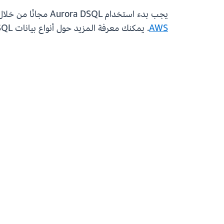
يجب بدء استخدام Aurora DSQL مجانًا من خلال الطبقة المجانية من AWS. لمعرفة مزيد من المعلومات عن التوافر على المستوى الإقليمي، ارجع إلى
AWS
. يمكنك معرفة المزيد حول أنواع بيانات Aurora DSQL، بما في ذلك JSONB،