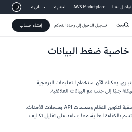
انتقل إلى المحتوى الرئيسي
تواصل معنا
AWS Marketplace
الدعم
حسابي
إنشاء حساب
بحث
تسجيل الدخول إلى وحدة التحكم
ص بـ PostgreSQL مع خاصية ضغط البيانات الاختياري. يمكنك الآن استخدام التعليمات البرمجية
يمكنك استخدام نوع البيانات JSONB عند إنشاء الجداول أو تعديلها لتخزين البيانات شبه المهيكلة مثل البيانات الوصفية لتكوين النظام ومعلمات API وسجلات الأحداث.
 بيانات JSONB المنقولة الأكبر حجمًا بطريقة تتسم بالكفاءة العالية، مما يساعد على تقليل تكاليف