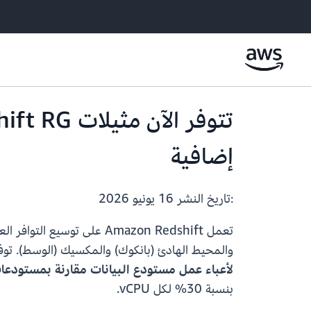
إضافية
:تاريخ النشر
16 يونيو 2026
تعمل Amazon Redshift على توسيع التوافر العام
والمحيط الهادئ (بانكوك) والمكسيك (الوسط). توفر مثيلات RG الجديدة المستندة إلى Graviton م
لأعباء عمل مستودع البيانات مقارنة بمستودعات
بنسبة 30% لكل vCPU.