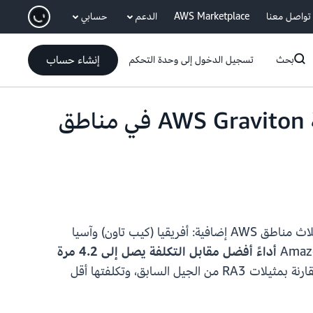
انتقل إلى المحتوى الرئيسي
تواصل معنا
AWS Marketplace
الدعم
حسابي
إنشاء حساب
بحث
تسجيل الدخول إلى وحدة التحكم
تتوفر الآن مثيلات Amazon Redshift RG المدعومة بواسطة AWS Graviton في مناطق
— المدعومة بمعالجات AWS Graviton — إلى ثلاث مناطق AWS إضافية: أفريقيا (كيب تاون) وآسيا
أداءً أفضل مقابل التكلفة يصل إلى 4.2 مرة
، وتدير أعباء العمل بسرعة تصل إلى 2.4 مرة مقارنة بمثيلات RA3 من الجيل السابق، وتكلفتها أقل