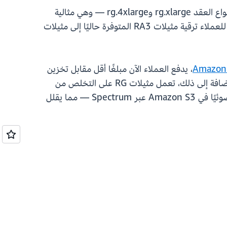
يمكن للعملاء في كيب تاون (af-south-1) وبانكوك (ap-southeast-7) ووسط المكسيك (mx-central-1) توفير أنواع العقد rg.xlarge وrg.4xlarge — وهي مثالية
لمجموعة واسعة من أعباء العمل بدءًا من بيئات التطوير الأصغر وحتى عمليات نشر مستودعات بيانات الإنتاج. يمكن للعملاء ترقية مثيلات RA3 المتوفرة حاليًا إلى مثيلات
، يدفع العملاء الآن مبلغًا أقل مقابل تخزين
النسخ الاحتياطي حيث يتم قياس تكاليف اللقطات استنادًا إلى كتل البيانات الفريدة بدلاً من إجمالي حجم اللقطة. بالإضافة إلى ذلك، تعمل مثيلات RG على التخلص من
رسوم المسح الضوئي لـ Redshift Spectrum، مما يعني أن العملاء لم يعودوا يدفعون مقابل البيانات الممسوحة ضوئيًا في Amazon S3 عبر Spectrum — مما يقلل