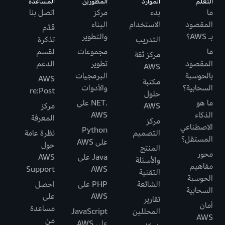
التعلُّم
الموارد
المطورين
المساعدة
ما
بدء
مركز
اتصل بنا
المقصود
الاستخدام
البناء
قدّم
بـ AWS؟
والتطوير
التدريب
تذكرة
ما
مجموعات
لقسم
مركز ثقة
المقصود
تطوير
الدعم
AWS
بالحوسبة
البرمجيات
AWS
مكتبة
السحابية؟
والأدوات
re:Post
حلول
ما هو
.NET على
AWS
مركز
الذكاء
AWS
المعرفة
مركز
الاصطناعي
Python
التصميم
نظرة عامة
المستقل؟
على AWS
حول
المنتج
محور
Java على
AWS
والأسئلة
مفاهيم
Support
AWS
التقنية
الحوسبة
الشائعة
PHP على
احصل
السحابية
AWS
على
تقارير
أمان
مساعدة
المحللين
JavaScript
AWS
من
على AWS