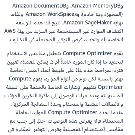
وAmazon MemoryDB، وAmazon DocumentDB
(المجهزة وبلا خادم)، وAmazon WorkSpaces، ونقاط
نهاية Amazon SageMaker. تتيح لك هذه التوسعة
اكتشاف الموارد غير المستخدمة عبر المزيد من بيئة AWS
الخاصة بك وتحديد فرص التوفير المحتملة في التكاليف.
يقوم Compute Optimizer بتحليل مقاييس الاستخدام
لتحديد ما إذا كان المورد خاملاً أم لا. يمكن للعملاء تعيين
فترة المراجعة هذه بناءً على طبيعة أعباء العمل الخاصة
بهم. بالنسبة لكل نوع من أنواع الموارد، يقوم Compute
Optimizer بتقييم الإشارات الخاصة بالخدمة مثل السعة
المستهلكة وعدد مرات الوصول إلى ذاكرة التخزين المؤقت
والاتصالات النشطة واستخدام وحدة المعالجة المركزية.
عندما يحدد Compute Optimizer الموارد الخاملة
المحتملة، فإنه يعرض هذه التوصيات، جنبًا إلى جنب مع
مقاييس الاستخدام التفصيلية وفرص التوفير المقدرة في