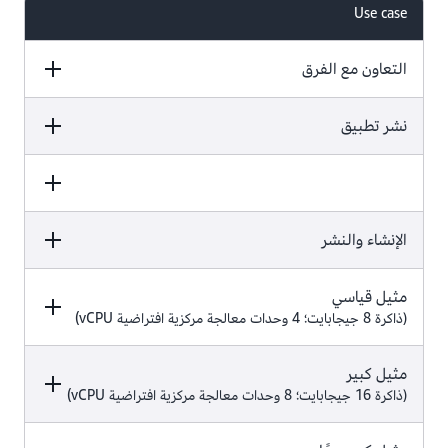
Use case
التعاون مع الفرق
Pricing
نشر تطبيق
مجانية دائمًا - لا توجد تسعيرة لكل
Pricing
مستخدم.
Pricing
الإنشاء والنشر
باستخدام الطبقة المجانية من
بدون الطبقة المجانية من
AWS
AWS
Pricing
مثيل قياسي
ادفع مقابل ما تستخدمه. تشمل مواقع
(ذاكرة 8 جيجابايت؛ 4 وحدات معالجة مركزية افتراضية vCPU)
مجانًا لمدة 12 شهرًا.
متعددة لكل مشروع وشهادات SSL
عامة بدون تكلفة إضافية.
Pricing
مثيل كبير
(ذاكرة 16 جيجابايت؛ 8 وحدات معالجة مركزية افتراضية vCPU)
لا تكلفة لعدد يصل إلى 1000 دقيقة من
0.01 USD في