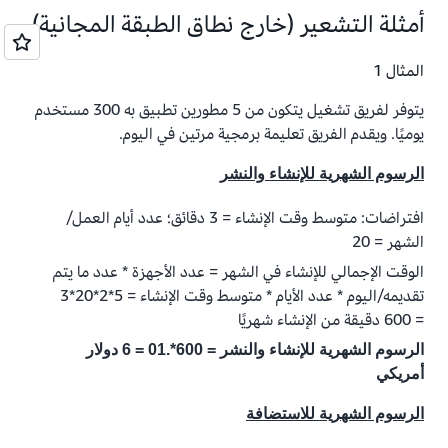
أمثلة التشعير (خارج نطاق الطبقة المجانية)
S3
S3
مجانية دائمًا. يمكنك إنشاء واجهات
المثال 1
مستخدم جاهزة للإطلاق بسرعة من
خلال مكوّنات ونماذج React المتصلة
يتوفر لفريق تشغيل يتكون من 5 مطورين تطبيق به 300 مستخدم
بالسحابة، والتي تم إعدادها مسبقًا
يوميًا. ويقدم الفريق تعليمة برمجية مرتين في اليوم.
وتدعم التخصيص والاستجابة.
الرسوم الشهرية للإنشاء والنشر
افتراضات: متوسط وقت الإنشاء = 3 دقائق؛ عدد أيام العمل/
الشهر = 20
الوقت الإجمالي للإنشاء في الشهر = عدد الأجهزة * عدد ما يتم
تقديمه/اليوم * عدد الأيام * متوسط وقت الإنشاء = 5*2*20*3
= 600 دقيقة من الإنشاء شهريًا
الرسوم الشهرية للإنشاء والنشر = 600*.01 = 6 دولار
أمريكي
الرسوم الشهرية للاستضافة