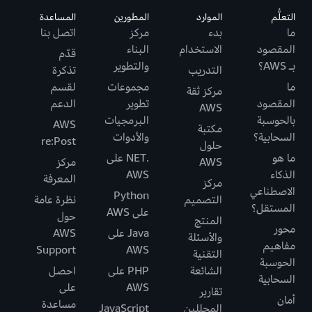
التعلُّم
الموارد
المطورين
المساعدة
ما
بدء
مركز
اتصل بنا
المقصود
الاستخدام
البناء
قدّم
بـ AWS؟
والتطوير
التدريب
تذكرة
ما
مجموعات
لقسم
مركز ثقة
المقصود
تطوير
الدعم
AWS
بالحوسبة
البرمجيات
AWS
مكتبة
السحابية؟
والأدوات
re:Post
حلول
ما هو
.NET على
AWS
مركز
الذكاء
AWS
المعرفة
مركز
الاصطناعي
Python
التصميم
نظرة عامة
المستقل؟
على AWS
حول
المنتج
محور
Java على
AWS
والأسئلة
مفاهيم
Support
AWS
التقنية
الحوسبة
الشائعة
PHP على
احصل
السحابية
AWS
على
تقارير
أمان
مساعدة
المحللين
JavaScript