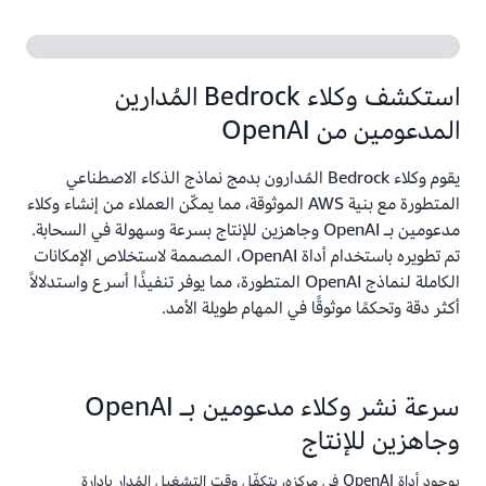
استكشف وكلاء Bedrock المُدارين
المدعومين من OpenAI
يقوم وكلاء Bedrock المُدارون بدمج نماذج الذكاء الاصطناعي
المتطورة مع بنية AWS الموثوقة، مما يمكّن العملاء من إنشاء وكلاء
مدعومين بـ OpenAI وجاهزين للإنتاج بسرعة وسهولة في السحابة.
تم تطويره باستخدام أداة OpenAI، المصممة لاستخلاص الإمكانات
الكاملة لنماذج OpenAI المتطورة، مما يوفر تنفيذًا أسرع واستدلالاً
أكثر دقة وتحكمًا موثوقًا في المهام طويلة الأمد.
سرعة نشر وكلاء مدعومين بـ OpenAI
وجاهزين للإنتاج
بوجود أداة OpenAI في مركزه، يتكفّل وقت التشغيل المُدار بإدارة