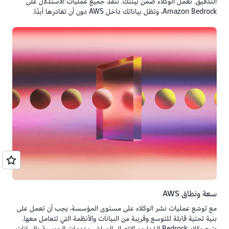
التدقيق. تعمل الوكلاء ضمن بيئتك. تُنفّذ جميع عمليات الاستدلال على
Amazon Bedrock، وتظل بياناتك داخل AWS دون أن تغادرها أبدًا.
سعة ونطاق AWS
مع توسّع عمليات نشر الوكلاء على مستوى المؤسسة، يجب أن تعمل على
بنية تحتية قابلة للتوسع وقريبة من البيانات والأنظمة التي تتعامل معها.
يتيح وكلاء Bedrock المُدارون الاتصال المباشر بخدمات الحوسبة والبيانات