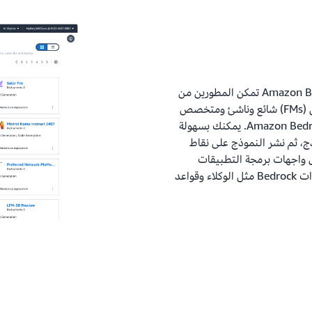
متجر Amazon Bedrock هي قدرة جديدة في Amazon Bedrock تمكن المطورين من
اكتشاف واختبار واستخدام أكثر من 100 نموذج تأسيس (FMs) شائع وناشئ ومتخصص
مع الاختيار الحالي للنماذج الرائدة في الصناعة في Amazon Bedrock. يمكنك بسهولة
ج، ثم نشر النموذج على نقاط
ال واجهات برمجة التطبيقات
(APIs) الموحدة لـ Bedrock واستخدامها محليًا مع أدوات Bedrock مثل الوكلاء وقواعد