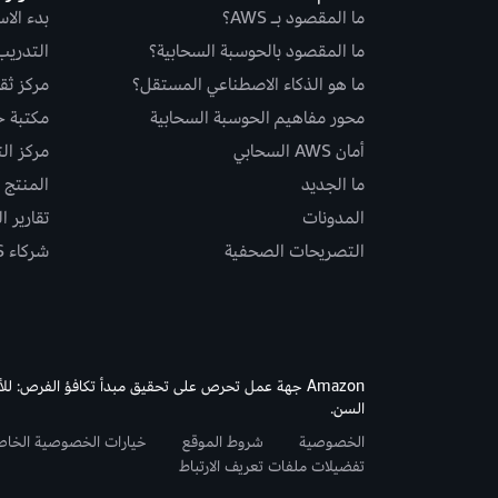
ما المقصود بـ AWS؟
بدء الا
ما المقصود بالحوسبة السحابية؟
التدريب
ما هو الذكاء الاصطناعي المستقل؟
مركز ثقة S
محور مفاهيم الحوسبة السحابية
مكتبة حلو
أمان AWS السحابي
مركز ال
ما الجديد
المنتج و
المدونات
تقارير ا
التصريحات الصحفية
شركاء AWS
Amazon جهة عمل تحرص على تحقيق مبدأ تكافؤ الفرص: لل
السن.
الخصوصية
شروط الموقع
خيارات الخصوصية الخا
تفضيلات ملفات تعريف الارتباط