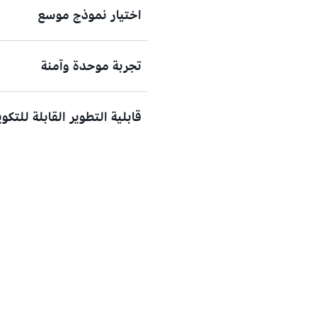
اختيار نموذج موسع
تجربة موحدة وآمنة
يمكنك الآن العثور على أفضل الن
الاستخدام استنادًا إلى عوامل مثل
قابلية التطوير القابلة للتكو
والآمنة. بالإضافة إلى ذلك، بالن
أدوات Bedrock مثل الوكلاء وقواعد المعرفة وحواجز الحماية والتدفقات.
وأنواع المثيلات وتحديد سياسات 
ديناميكيًا عدد المثيلات المتوفر
حتى تتمكن من تلبية متطلبات ع