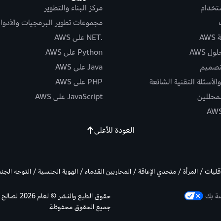
ستخدام
مركز البناء والتطوير
مجموعات تطوير البرمجيات والأدوا
AW
.NET على AWS
ل AWS
Python على AWS
تصميم
Java على AWS
الأسئلة التقنية الشائعة
PHP على AWS
لمحللين
JavaScript على AWS
العودة للأعلى
أقليات / المرأة / متحدي الإعاقة / المحاربين القدماء / الهوية الجنسية / التوجه الج
صة بك
جميع الحقوق محفوظة.