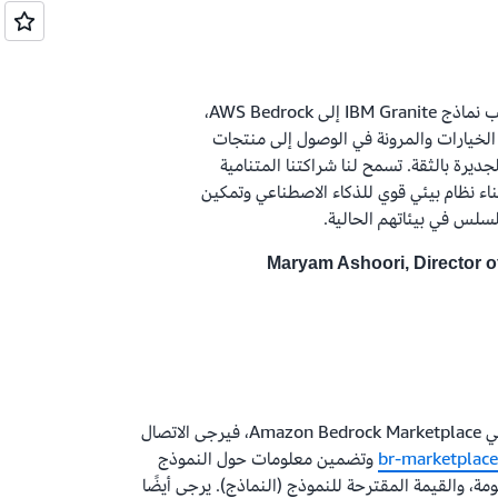
نحن متحمسون لمواصلة جلب نماذج IBM Granite إلى AWS Bedrock،
 الخيارات والمرونة في الوصول إلى منتجات
جديرة بالثقة. تسمح لنا شراكتنا المتنامية
 وبناء نظام بيئي قوي للذكاء الاصطناعي وتمكين
لسلس في بيئاتهم الحالية.
Maryam Ashoori, Director 
إذا كنت ترغب في إتاحة نموذجك في Amazon Bedrock Marketplace، فيرجى الاتصال
br-marketplac
وتضمين معلومات حول النموذج
مة، والقيمة المقترحة للنموذج (النماذج). يرجى أيضًا