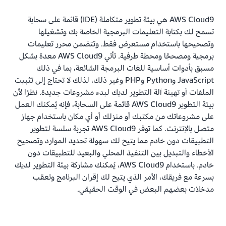
AWS Cloud9 هي بيئة تطوير متكاملة (IDE) قائمة على سحابة
تسمح لك بكتابة التعليمات البرمجية الخاصة بك وتشغيلها
وتصحيحها باستخدام مستعرض فقط. وتتضمن محرر تعليمات
برمجية ومصححًا ومحطة طرفية. تأتي AWS Cloud9 معدة بشكل
مسبق بأدوات أساسية للغات البرمجة الشائعة، بما في ذلك
JavaScript وPython وPHP وغير ذلك، لذلك لا تحتاج إلى تثبيت
الملفات أو تهيئة آلة التطوير لديك لبدء مشروعات جديدة. نظرًا لأن
بيئة التطوير AWS Cloud9 قائمة على السحابة، فإنه يُمكنك العمل
على مشروعاتك من مكتبك أو منزلك أو أي مكان باستخدام جهاز
متصل بالإنترنت. كما توفر AWS Cloud9 تجربة سلسة لتطوير
التطبيقات دون خادم مما يتيح لك سهولة تحديد الموارد وتصحيح
الأخطاء والتبديل بين التنفيذ المحلي والبعيد للتطبيقات دون
خادم. باستخدام AWS Cloud9، يُمكنك مشاركة بيئة التطوير لديك
بسرعة مع فريقك، الأمر الذي يتيح لك إقران البرنامج وتعقب
مدخلات بعضهم البعض في الوقت الحقيقي.