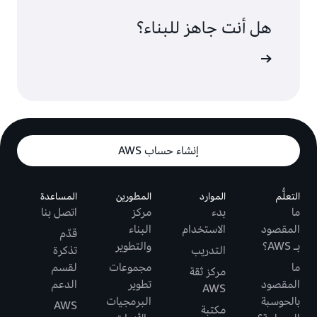
هل أنت جاهز للبناء؟
إنشاء حساب AWS
التعلُّم
الموارد
المطورين
المساعدة
ما
بدء
مركز
اتصل بنا
المقصود
الاستخدام
البناء
قدّم
بـ AWS؟
والتطوير
التدريب
تذكرة
ما
مجموعات
لقسم
مركز ثقة
المقصود
تطوير
الدعم
AWS
بالحوسبة
البرمجيات
AWS
مكتبة