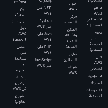
السحابية؟
والأدوات
re:Post
حلول
ما هو
.NET على
AWS
مركز
الذكاء
AWS
المعرفة
مركز
الاصطناعي
Python
التصميم
نظرة عامة
المستقل؟
على AWS
حول
المنتج
محور
Java على
AWS
والأسئلة
مفاهيم
Support
AWS
التقنية
الحوسبة
الشائعة
PHP على
احصل
السحابية
AWS
على
تقارير
أمان
مساعدة
المحللين
JavaScript
AWS
من
على AWS
شركاء
السحابي
الخبراء
AWS
ما الجديد
إمكانية
المدونات
الوصول
في AWS
التصريحات
الصحفية
الشؤون
القانونية