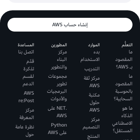
إنشاء حساب AWS
التعلُّم
الموارد
المطورين
المساعدة
ما
بدء
مركز
اتصل بنا
المقصود
الاستخدام
البناء
قدّم
بـ AWS؟
والتطوير
التدريب
تذكرة
ما
مجموعات
لقسم
مركز ثقة
المقصود
تطوير
الدعم
AWS
بالحوسبة
البرمجيات
AWS
مكتبة
السحابية؟
والأدوات
re:Post
حلول
ما هو
.NET على
AWS
مركز
الذكاء
AWS
المعرفة
مركز
الاصطناعي
Python
التصميم
نظرة عامة
المستقل؟
على AWS
حول
المنتج