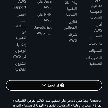
محور
Java على
AWS
والأسئلة
مفاهيم
Support
AWS
التقنية
الحوسبة
الشائعة
PHP على
احصل
السحابية
AWS
على
تقارير
أمان
مساعدة
المحللين
JavaScript
AWS
من
على AWS
شركاء
السحابي
الخبراء
AWS
ما الجديد
إمكانية
المدونات
الوصول
في AWS
التصريحات
الصحفية
الشؤون
القانونية
English
Amazon جهة عمل تحرص على تحقيق مبدأ تكافؤ الفرص: للأقليات /
المرأة / متحدي الإعاقة / المحاربين القدماء / الهوية الجنسية / التوجه