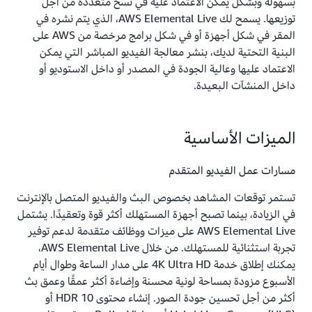
بسهولة وبشكل يمكن الاعتماد عليه في نسخ متعددة من أجل
توزيعها. يسمح لك AWS Elemental Live، الذي يتم نشره في
المقر في شكل أجهزة أو في شكل برامج مرخصة من AWS على
البنية التحتية لديك، بنشر معالجة الفيديو المباشر التي يمكن
الاعتماد عليها وعالية الجودة في المصدر أو داخل الاستوديو أو
داخل المنشآت البعيدة.
الميزات الأساسية
مسارات عمل الفيديو المتقدم
تستمر توقعات المشاهد بخصوص البث والفيديو المتصل بالإنترنت
في الزيادة، بينما تصبح أجهزة المستهلك أكثر قوة وتعقيدًا. يشتمل
AWS Elemental Live على ميزات ووظائف متقدمة لدعم توفير
تجربة استثنائية للمستهلك. من خلال AWS Elemental Live،
يمكنك إطلاق خدمة 4K Ultra HD على مدار الساعة وطوال أيام
الأسبوع مزودة بمساحة لونية محسنة وإضاءة أكثر عمقًا وعمق بث
أكثر من أجل تحسين جودة الصور. إنشاء محتوى HDR 10 أو