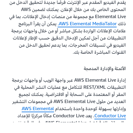
يقدم الفيديو المقدم عبر الإنترنت فرصًا جديدة لتحقيق الدخل من
المحتوى الخاص بك من خلال الإعلان. يمكنك تضمين AWS
Elemental Live مع مجموعة من منصات إدخال الإعلانات، بما في
ذلك
AWS Elemental MediaTailor.
يمكن أن يقرأ البرنامج
علامات الإعلانات الواردة بشكل مباشر أو من خلال واجهات برمجة
التطبيقات من أجل تمكين الإدخال الدقيق حسب الإطار لإعلانات
الفيديو في تنسيقات المخرجات، بما يدعم تحقيق الدخل من
القنوات المباشرة الخاصة بك.
الأتمتة والإدارة المدمجة
إدارة AWS Elemental Live عبر واجهة الويب أو واجهات برمجة
التطبيقات REST/XML للتكامل مع عمليات النشر المحلية في
المقر أو المعتمدة على السحابة أو الافتراضية. يمكنك تجميع
العديد من حلول AWS Elemental Live في مجموعات التشفير
وإدارتها بسهولة كوحدة واحدة باستخدام
AWS Elemental
Conductor Live
. يعد Conductor Live مكانًا مركزيًا للإعداد
والصيانة والترقيات لـ AWS Elemental Live، وفي الوقت نفسه
يوفر سهولة النشر للأنظمة المتكررة لدعم تسليم المحتوى بطريقة