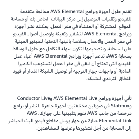
تقدم حلول أجهزة وبرامج AWS Elemental معالجة متقدمة
للفيديو وتقنيات التوصيل إلى مركز البيانات الخاص بك أو مساحة
الموقع المشتركة أو المنشأة في مقر العمل. يمكنك نشر أجهزة
وبرامج AWS Elemental لتشفير وتعبئة وتوصيل أصول الفيديو
في مقر العمل والاتصال بسلاسة بالبنية التحتية للفيديو المبنية
على السحابة. وبتصميمها لتكون سهلة التكامل مع حلول الوسائط
بسحابة AWS، تدعم أجهزة وبرامج AWS Elemental أعباء عمل
الفيديو التي تحتاج أن تبقى في مقر العمل لتستوعب الكاميرا
المادية أو واجهات جهاز التوجيه أو توصيل الشبكة المُدار أو قيود
النطاق الترددي للشبكة.
تأتي أجهزة وبرامج AWS Elemental Live وConductor Live
وStatmux في صورتين مختلفتين: أجهزة جاهزة للنشر أو برامج
مرخصة من جانب AWS تقوم بتثبيتها على جهازك. AWS
Elemental Link عبارة عن جهاز يرسل مقاطع فيديو البث المباشر
إلى السحابة من أجل تشفيرها وعرضها للمشاهدين.