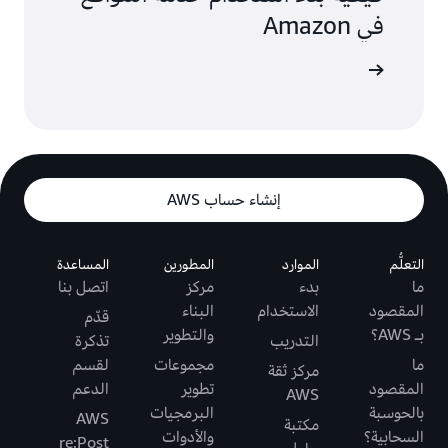
في Amazon
الاستخدام
إنشاء حساب AWS
التعلُّم
الموارد
المطورين
المساعدة
ما
بدء
مركز
اتصل بنا
المقصود
الاستخدام
البناء
قدّم
بـ AWS؟
والتطوير
التدريب
تذكرة
ما
مجموعات
لقسم
مركز ثقة
المقصود
تطوير
الدعم
AWS
بالحوسبة
البرمجيات
AWS
مكتبة
السحابية؟
والأدوات
re:Post