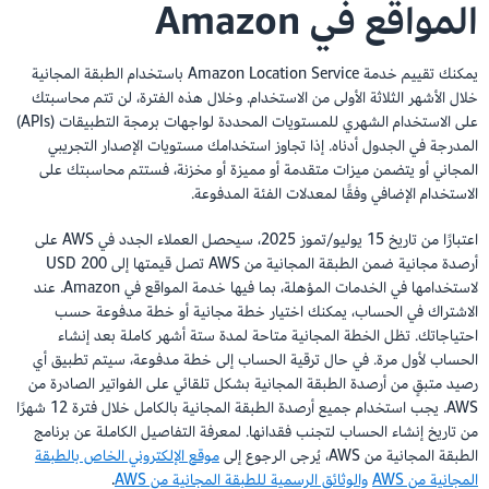
المواقع في Amazon
يمكنك تقييم خدمة Amazon Location Service باستخدام الطبقة المجانية
خلال الأشهر الثلاثة الأولى من الاستخدام. وخلال هذه الفترة، لن تتم محاسبتك
على الاستخدام الشهري للمستويات المحددة لواجهات برمجة التطبيقات (APIs)
المدرجة في الجدول أدناه. إذا تجاوز استخدامك مستويات الإصدار التجريبي
المجاني أو يتضمن ميزات متقدمة أو مميزة أو مخزنة، فستتم محاسبتك على
الاستخدام الإضافي وفقًا لمعدلات الفئة المدفوعة.
اعتبارًا من تاريخ 15 يوليو/تموز 2025، سيحصل العملاء الجدد في AWS على
أرصدة مجانية ضمن الطبقة المجانية من AWS تصل قيمتها إلى 200 USD
لاستخدامها في الخدمات المؤهلة، بما فيها خدمة المواقع في Amazon. عند
الاشتراك في الحساب، يمكنك اختيار خطة مجانية أو خطة مدفوعة حسب
احتياجاتك. تظل الخطة المجانية متاحة لمدة ستة أشهر كاملة بعد إنشاء
الحساب لأول مرة. في حال ترقية الحساب إلى خطة مدفوعة، سيتم تطبيق أي
رصيد متبقٍ من أرصدة الطبقة المجانية بشكل تلقائي على الفواتير الصادرة من
AWS. يجب استخدام جميع أرصدة الطبقة المجانية بالكامل خلال فترة 12 شهرًا
من تاريخ إنشاء الحساب لتجنب فقدانها. لمعرفة التفاصيل الكاملة عن برنامج
الطبقة المجانية من AWS، يُرجى الرجوع إلى
موقع الإلكتروني الخاص بالطبقة
المجانية من AWS
والوثائق الرسمية للطبقة المجانية من AWS
.