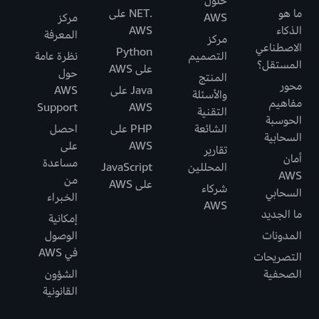
حلول
ما هو
.NET على
AWS
مركز
الذكاء
AWS
المعرفة
مركز
الاصطناعي
Python
التصميم
نظرة عامة
المستقل؟
على AWS
حول
المنتج
محور
Java على
AWS
والأسئلة
مفاهيم
Support
AWS
التقنية
الحوسبة
الشائعة
PHP على
احصل
السحابية
AWS
على
تقارير
أمان
مساعدة
المحللين
JavaScript
AWS
من
على AWS
شركاء
السحابي
الخبراء
AWS
ما الجديد
إمكانية
المدونات
الوصول
في AWS
التصريحات
الصحفية
الشؤون
القانونية